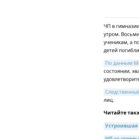
ЧП в гимнази
утром. Восьми
ученикам, а п
детей погибли
По данным М
состоянии, эв
удовлетворит
Следственны
лиц.
Читайте так
Устроившая 