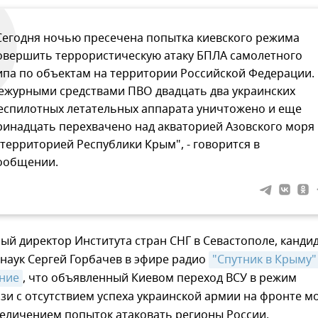
Сегодня ночью пресечена попытка киевского режима
овершить террористическую атаку БПЛА самолетного
ипа по объектам на территории Российской Федерации.
ежурными средствами ПВО двадцать два украинских
еспилотных летательных аппарата уничтожено и еще
ринадцать перехвачено над акваторией Азовского моря
 территорией Республики Крым", - говорится в
ообщении.
й директор Института стран СНГ в Севастополе, канди
наук Сергей Горбачев в эфире радио
"Спутник в Крыму"
ние
, что объявленный Киевом переход ВСУ в режим
зи с отсутствием успеха украинской армии на фронте м
величением попыток атаковать регионы России.