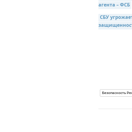
агента – ФСБ
СБУ угрожае
защищенност
Безопасность Ре