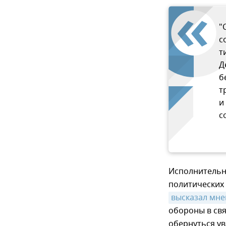
"
с
т
Д
б
т
и
с
Исполнительны
политических 
высказал мне
обороны в свя
обернуться у