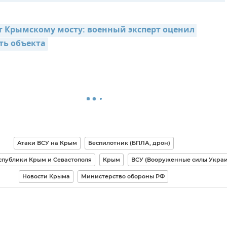
т Крымскому мосту: военный эксперт оценил 
ь объекта
Атаки ВСУ на Крым
Беспилотник (БПЛА, дрон)
спублики Крым и Севастополя
Крым
ВСУ (Вооруженные силы Укра
Новости Крыма
Министерство обороны РФ