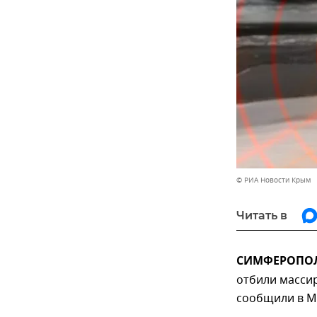
© РИА Новости Крым
Читать в
СИМФЕРОПОЛЬ
отбили массир
сообщили в М