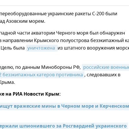
 переоборудованные украинские ракеты С-200 были
ад Азовским морем.
ападной части акватории Черного моря был обнаружен
в направлении Крымского полуострова безэкипажный к
 Цель была
уничтожена 
из штатного вооружения морс
еделю, по данным Минобороны РФ,
российские военные
2 безэкипажных катеров противника
, следовавших в
Крыма.
же на РИА Новости Крым:
ищут вражеские мины в Черном море и Керченском
ержали шпионившего за Росгвардией украинского 