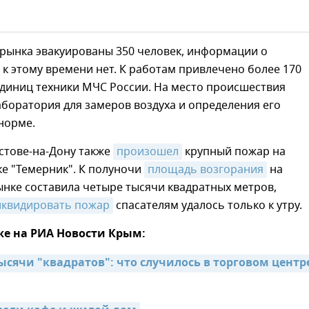
 рынка эвакуированы 350 человек, информации о
к этому времени нет. К работам привлечено более 170
единиц техники МЧС России. На место происшествия
боратория для замеров воздуха и определения его
норме.
стове-на-Дону также
произошел
крупный пожар на
е "Темерник". К полуночи
площадь возгорания
на
нке составила четыре тысячи квадратных метров,
иквидировать пожар
спасателям удалось только к утру.
же на РИА Новости Крым:
ысячи "квадратов": что случилось в торговом центре