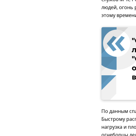
людей, огонь 
этому времен
"
По данным спа
Быстрому рас
нагрузка и пл
огнеборцы де