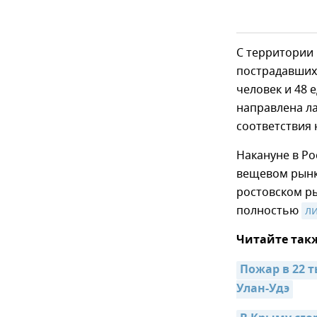
С территории
пострадавших 
человек и 48 
направлена ла
соответствия 
Накануне в Ро
вещевом рынк
ростовском ры
полностью
л
Читайте так
Пожар в 22 т
Улан-Удэ