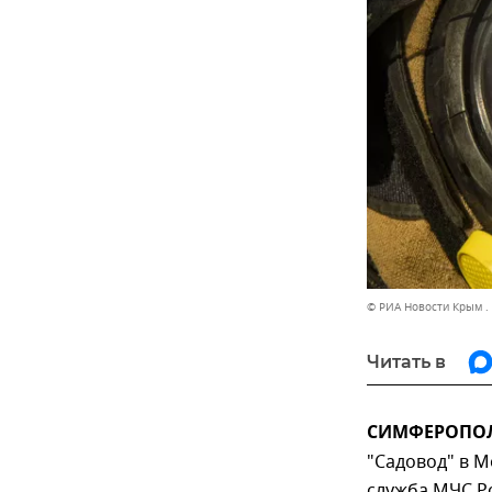
© РИА Новости Крым .
Читать в
СИМФЕРОПОЛЬ
"Садовод" в М
служба МЧС Ро