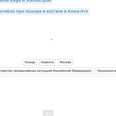
рели кафе и жилой дом
огибли при пожаре в хостеле в Алма-Ате
Пожар
Новости
Москва
терство чрезвычайных ситуаций Российской Федерации)
Происшест