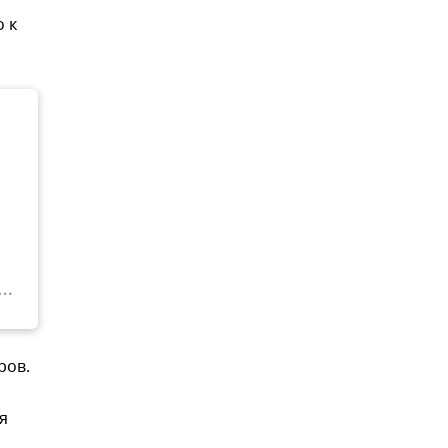
 к
ров.
я