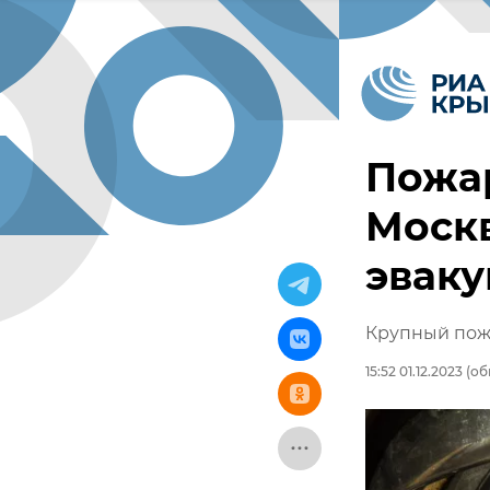
Пожар
Москв
эвак
Крупный пож
15:52 01.12.2023
(обн