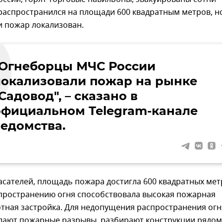
распространился на площади 600 квадратным метров, но
и пожар локализован.
"Огнеборцы МЧС России
локализовали пожар на рынке
Садовод", – сказано в
официальном Telegram-канале
ведомства.
сателей, площадь пожара достигла 600 квадратных мет
пространению огня способствовала высокая пожарная
отная застройка. Для недопущения распространения огн
лают пожарные разрывы, разбирают конструкции рядом