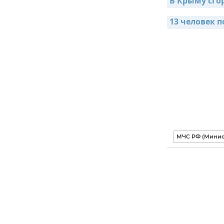
В Крыму сго
13 человек п
МЧС РФ (Минис