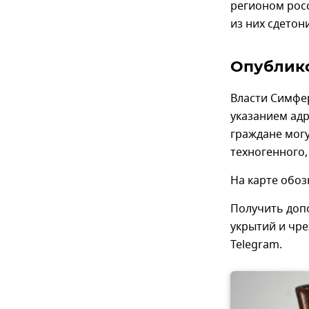
регионом рос
из них сдетон
Опублико
Власти Симфе
указанием адр
граждане могу
техногенного,
На карте обо
Получить доп
укрытий и чр
Telegram.