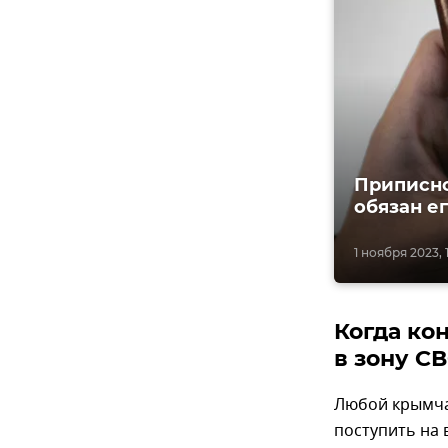
Приписно
обязан е
1 ноября 2023, 
Когда ко
в зону С
Любой крымча
поступить на 