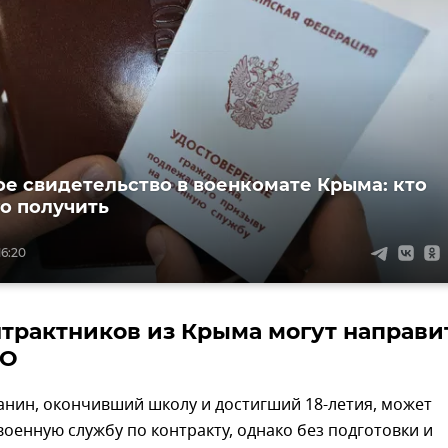
е свидетельство в военкомате Крыма: кто
го получить
16:20
нтрактников из Крыма могут направи
ВО
нин, окончивший школу и достигший 18-летия, может
военную службу по контракту, однако без подготовки и