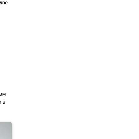
 две
сам
 в