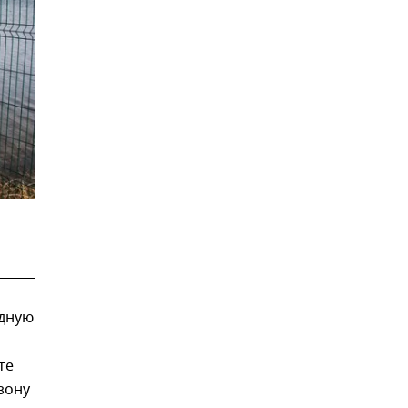
дную
те
зону