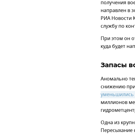
получения вое
направлен в з
РИА Новости
службу по кон
При этом он о
куда будет на
Запасы в
Аномально теп
снижению при
уменьшились
миллионов ме
гидрометцент
Одна из крупн
Пересыхание с