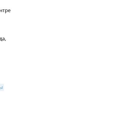
ентре
да,
ы 