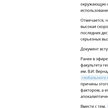
окружающую ср
использовани
Отмечается, 
высокая скоро
последних дес
серьезных выз
Документ всту
Ранее в эфире
факультета ге
им. В.И. Верн
глобального 
причины этого
фактором, а е
апокалиптиче
Вместе с тем,