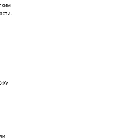
еским
асти.
 КФУ
ли