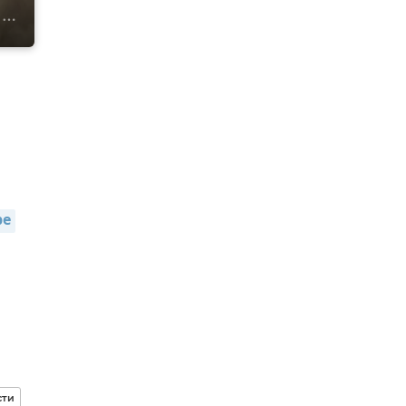
ре
сти