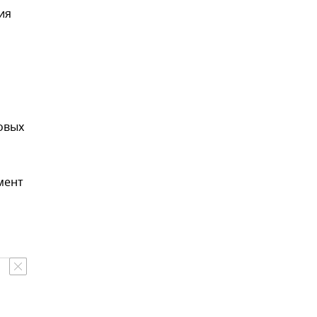
ия
овых
мент