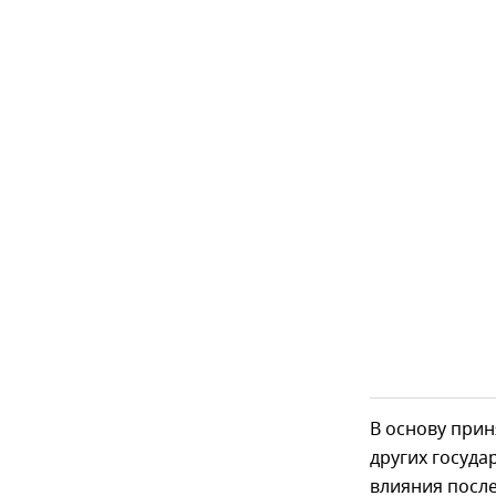
В основу при
других госуда
влияния после