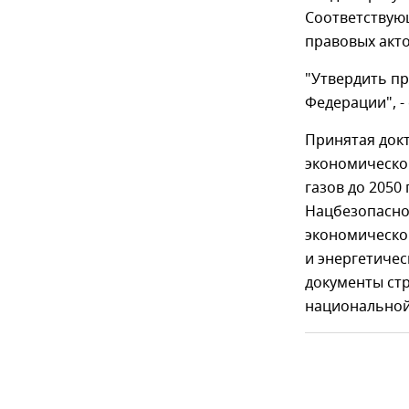
Соответствую
правовых акто
"Утвердить п
Федерации", - 
Принятая док
экономическо
газов до 2050
Нацбезопасно
экономической
и энергетичес
документы ст
национальной