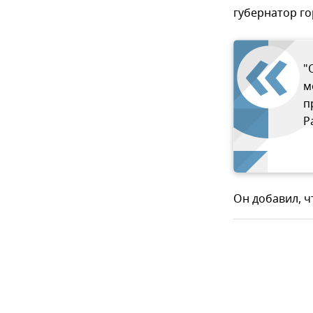
губернатор г
"
м
п
Р
Он добавил, ч