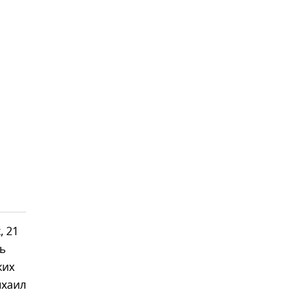
, 21
ь
ких
ихаил