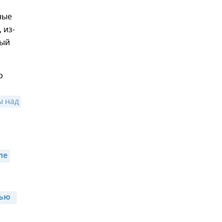
ные
 из-
ный
р
 над 
ле
ью  