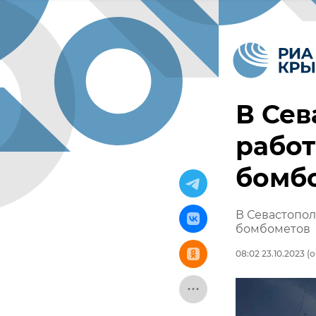
В Сев
рабо
бомб
В Севастопо
бомбометов
08:02 23.10.2023
(о