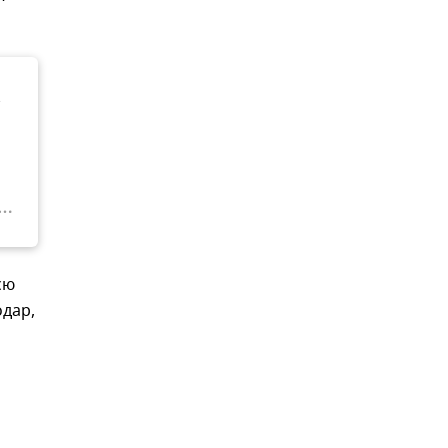
з
сю
дар,