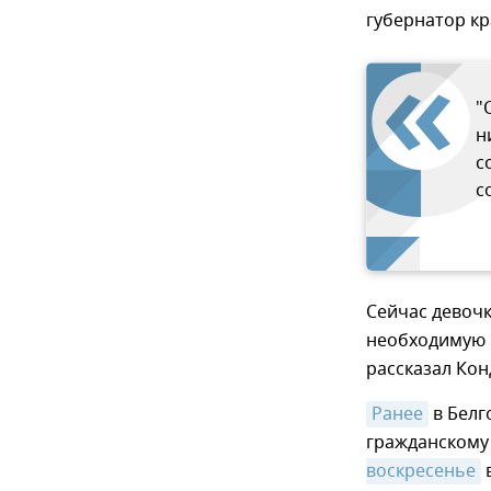
губернатор к
"
н
с
с
Сейчас девочк
необходимую 
рассказал Кон
Ранее
в Белг
гражданскому
воскресенье
в