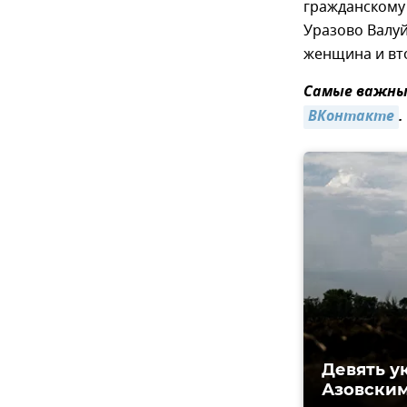
гражданскому 
Уразово Валуй
женщина и вт
Самые важные
ВКонтакте
.
Девять у
Азовским