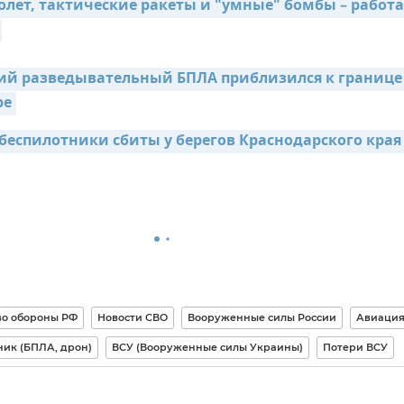
олет, тактические ракеты и "умные" бомбы – работа 
й разведывательный БПЛА приблизился к границе 
ре
беспилотники сбиты у берегов Краснодарского края
о обороны РФ
Новости СВО
Вооруженные силы России
Авиаци
ник (БПЛА, дрон)
ВСУ (Вооруженные силы Украины)
Потери ВСУ