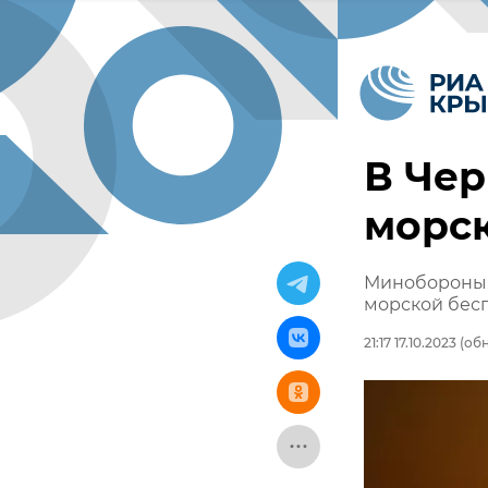
В Че
морс
Минобороны:
морской бес
21:17 17.10.2023
(обн