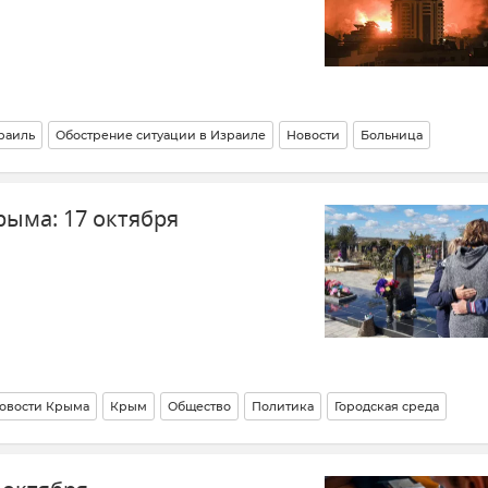
раиль
Обострение ситуации в Израиле
Новости
Больница
Н
Турция
Реджеп Тайип Эрдоган
Россия
Канада
рыма: 17 октября
овости Крыма
Крым
Общество
Политика
Городская среда