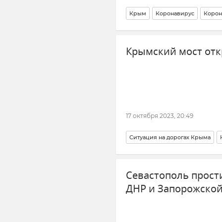
Крым
Коронавирус
Корон
Здравоохранение в России
З
Крымский мост от
Наталья Пеньковская
Роспот
17 октября 2023, 20:49
Ситуация на дорогах Крыма
Краснодарский край
Севастополь прост
ДНР и Запорожской