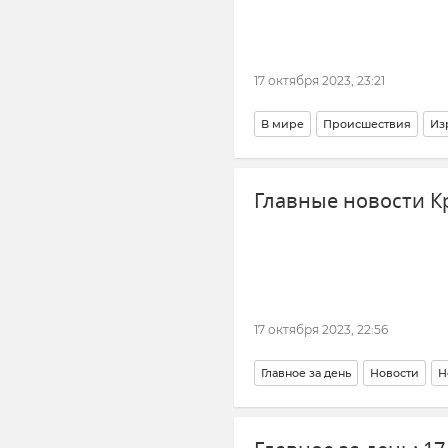
17 октября 2023, 23:21
В мире
Происшествия
Из
Сектор Газа
Палестина
ОО
Главные новости К
Джастин Трюдо
17 октября 2023, 22:56
Главное за день
Новости
Н
Происшествия