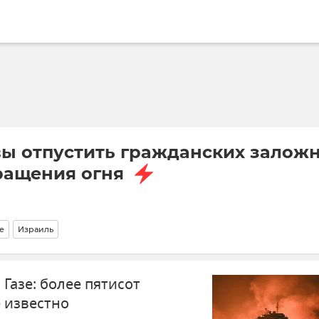
вы отпустить гражданских залож
кращения огня
е
Израиль
ти Украина Кириллом Вышинским
В мире
Происшествия
Палестина
 Газе: более пятисот
 известно