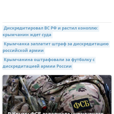
Дискредитировал ВС РФ и растил коноплю: 
крымчанин ждет суда
Крымчанка заплатит штраф за дискредитацию 
российской армии
Крымчанина оштрафовали за футболку с 
дискредитацией армии России