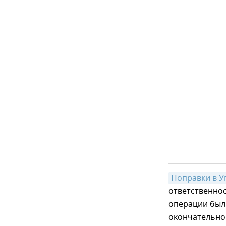
Поправки в У
ответственно
операции были
окончательно