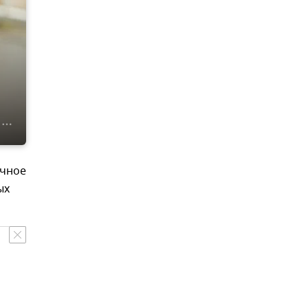
ичное
ых