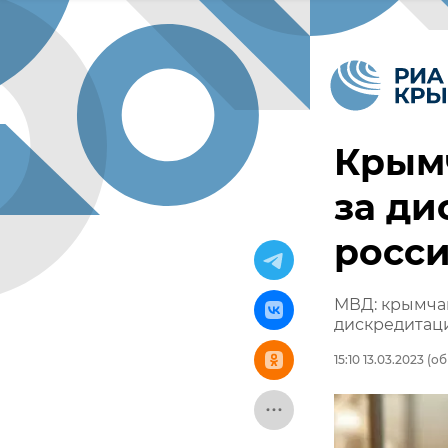
Крым
за д
росс
МВД: крымчан
дискредитац
15:10 13.03.2023
(об