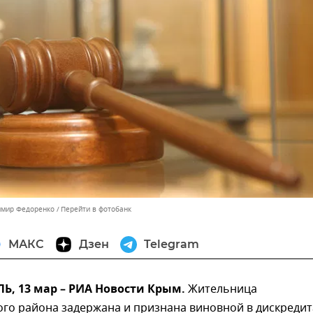
имир Федоренко
Перейти в фотобанк
МАКС
Дзен
Telegram
, 13 мар – РИА Новости Крым.
Жительница
ого района задержана и признана виновной в дискреди