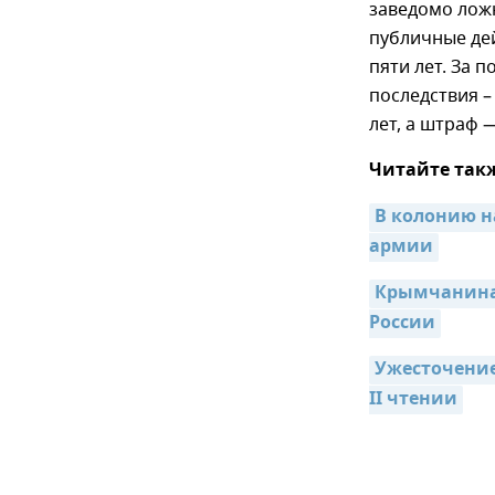
заведомо лож
публичные дей
пяти лет. За
последствия –
лет, а штраф 
Читайте так
В колонию на
армии
Крымчанина 
России
Ужесточение
II чтении