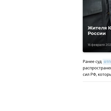
Жителя К
России
16 февраля 2023
Ранее суд
отп
распростране
сил РФ, котор