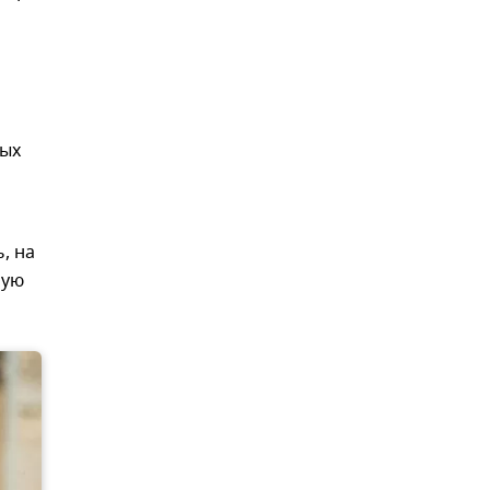
ных
, на
ную