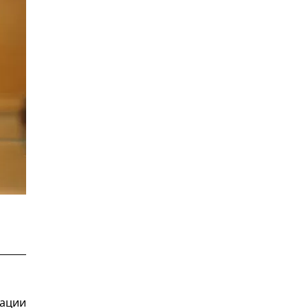
тации