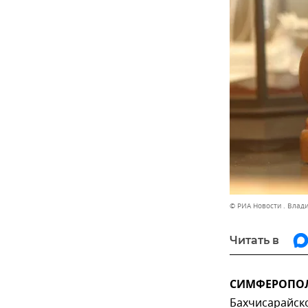
© РИА Новости . Влад
Читать в
СИМФЕРОПОЛЬ
Бахчисарайск