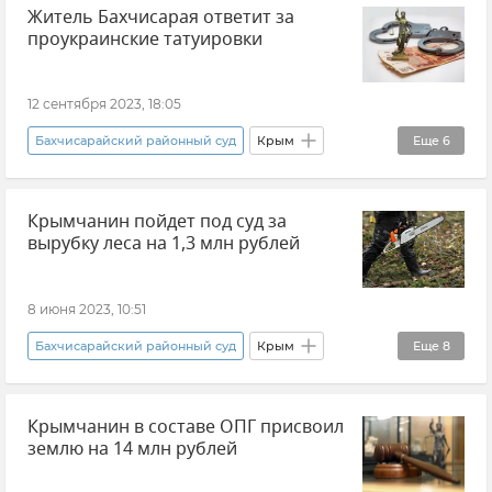
Житель Бахчисарая ответит за
Новости
Крым
Новости Крыма
проукраинские татуировки
Происшествия
Суд
Бахчисарай
Бахчисарайский район
12 сентября 2023, 18:05
Бахчисарайский районный суд
Крым
Еще
6
Бахчисарай
Происшествия
Общество
Крымчанин пойдет под суд за
Новости Крыма
Закон и право
вырубку леса на 1,3 млн рублей
Штрафы
8 июня 2023, 10:51
Бахчисарайский районный суд
Крым
Еще
8
Бахчисарайский район
Крымчанин в составе ОПГ присвоил
Прокуратура Республики Крым
землю на 14 млн рублей
Закон и право
Происшествия