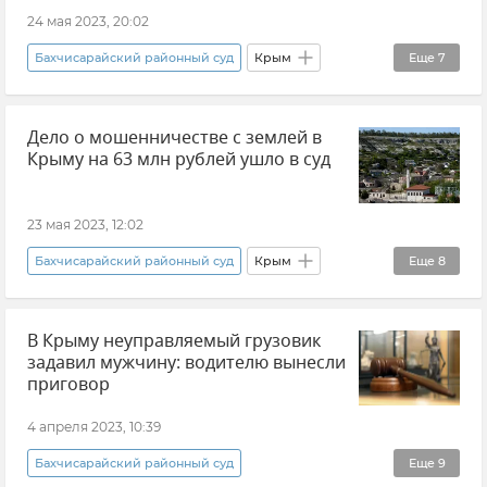
Общество
Новости Крыма
Природа
24 мая 2023, 20:02
Экология
Бахчисарайский районный суд
Крым
Еще
7
Бахчисарайский район
Дело о мошенничестве с землей в
Прокуратура Республики Крым
Крыму на 63 млн рублей ушло в суд
Махинации с землей
Происшествия
Мошенничество
Закон и право
23 мая 2023, 12:02
Новости Крыма
Бахчисарайский районный суд
Крым
Еще
8
Прокуратура Республики Крым
В Крыму неуправляемый грузовик
ГСУ СК России по Крыму и Севастополю
задавил мужчину: водителю вынесли
Происшествия
Мошенничество
приговор
Оформление земли
Закон и право
4 апреля 2023, 10:39
Новости Крыма
Бахчисарайский район
Бахчисарайский районный суд
Еще
9