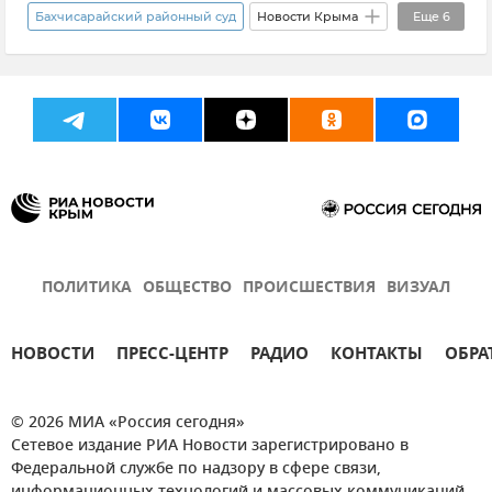
Бахчисарайский районный суд
Новости Крыма
Еще
6
Крым
Происшествия
Закон и право
Суды Крыма
Бахчисарай
Общество
ПОЛИТИКА
ОБЩЕСТВО
ПРОИСШЕСТВИЯ
ВИЗУАЛ
НОВОСТИ
ПРЕСС-ЦЕНТР
РАДИО
КОНТАКТЫ
ОБРА
© 2026 МИА «Россия сегодня»
Сетевое издание РИА Новости зарегистрировано в
Федеральной службе по надзору в сфере связи,