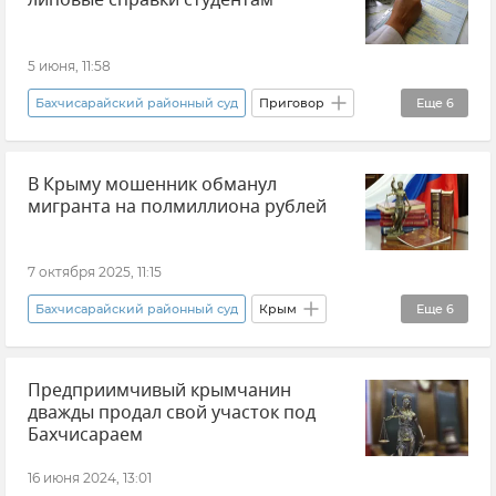
липовые справки студентам
5 июня, 11:58
Бахчисарайский районный суд
Приговор
Еще
6
Крым
Новости Крыма
Происшествия
В Крыму мошенник обманул
Суд
Бахчисарайский район
мигранта на полмиллиона рублей
Бахчисарай
7 октября 2025, 11:15
Бахчисарайский районный суд
Крым
Еще
6
Бахчисарайский район
Мошенничество
Предприимчивый крымчанин
Нелегальные мигранты
Приговор
дважды продал свой участок под
Правосудие
Новости Крыма
Бахчисараем
16 июня 2024, 13:01