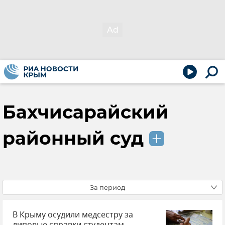
Бахчисарайский
районный суд
За период
В Крыму осудили медсестру за