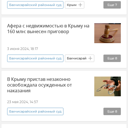
Бахчисарайский районный суд
Крым
Еще
7
Новости Крыма
Происшествия
Афера с недвижимостью в Крыму на
Бахчисарайский район
Мошенничество
160 млн: вынесен приговор
Суд
Приговор
Земля
3 июня 2024, 18:17
Бахчисарайский районный суд
Бахчисарай
Еще
8
Происшествия
Суд
Приговор
В Крыму пристав незаконно
Новости Крыма
Крым
освобождала осужденных от
Бахчисарайский район
наказания
Прокуратура Республики Крым
Евпатория
23 мая 2024, 14:57
Бахчисарайский районный суд
Еще
8
СК РФ (Следственный комитет Российской Федерации)