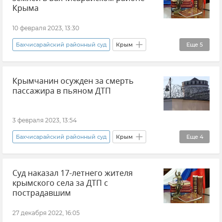
Общество
Новости СВО
Армия и флот
Крыма
Вооруженные силы России
Новости Крыма
10 февраля 2023, 13:30
Бахчисарайский районный суд
Крым
Еще
5
Бахчисарайский район
Происшествия
Крымчанин осужден за смерть
Общество
Новости Крыма
пассажира в пьяном ДТП
Махинации с землей
3 февраля 2023, 13:54
Бахчисарайский районный суд
Крым
Еще
4
Прокуратура Республики Крым
Суд наказал 17-летнего жителя
Происшествия
ДТП
крымского села за ДТП с
Ситуация на дорогах Крыма и хроника ДТП
пострадавшим
27 декабря 2022, 16:05