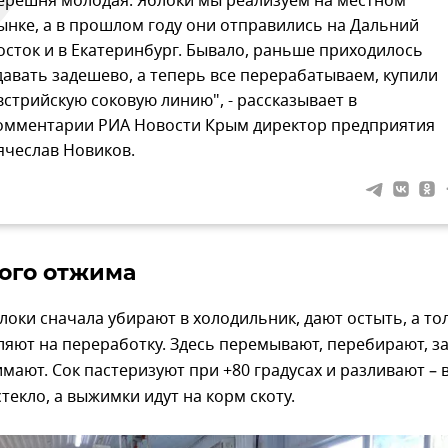
ерешня молодая. Яблоки мы реализуем на местном
ынке, а в прошлом году они отправились на Дальний
осток и в Екатеринбург. Бывало, раньше приходилось
давать задешево, а теперь все перерабатываем, купили
встрийскую соковую линию", - рассказывает в
омментарии РИА Новости Крым директор предприятия
ячеслав Новиков.
ого отжима
оки сначала убирают в холодильник, дают остыть, а то
яют на переработку. Здесь перемывают, перебирают, з
мают. Сок пастеризуют при +80 градусах и разливают – 
стекло, а выжимки идут на корм скоту.