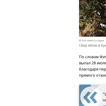
© РИА Новости Крым
Сбор яблок в К
По словам Фит
выпал 28 июля
благодаря пер
прямого отжи
"
г