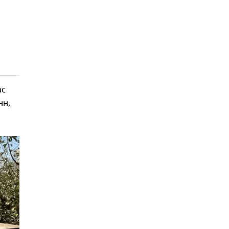
ас
нн,