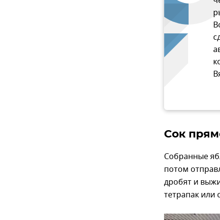
ч
р
В
с
а
к
В
Сок прям
Собранные ябл
потом отправл
дробят и выжи
тетрапак или 