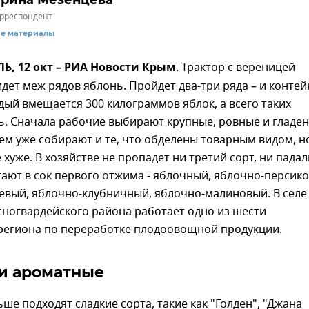
рина Мезенцева
рреспондент
се материалы
, 12 окт – РИА Новости Крым
. Трактор с вереницей
дет меж рядов яблонь. Пройдет два-три ряда – и конте
дый вмещается 300 килограммов яблок, а всего таких
ь. Сначала рабочие выбирают крупные, ровные и гладе
тем уже собирают и те, что обделены товарным видом, н
 хуже. В хозяйстве не пропадет ни третий сорт, ни падал
ают в сок первого отжима - яблочный, яблочно-персик
евый, яблочно-клубничный, яблочно-малиновый. В селе
сногвардейского района работает одно из шести
региона по переработке плодоовощной продукции.
и ароматные
ьше подходят сладкие сорта, такие как "Голден", "Джана