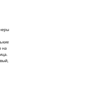
йнеры
нькие
о на
ица.
овый,