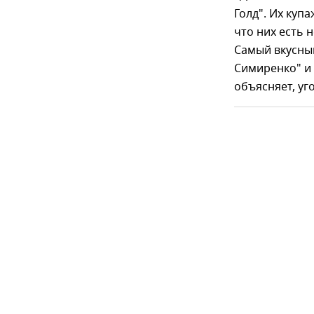
Голд". Их куп
что них есть 
Самый вкусный
Симиренко" и 
объясняет, уг