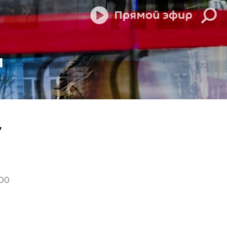
м
у
00