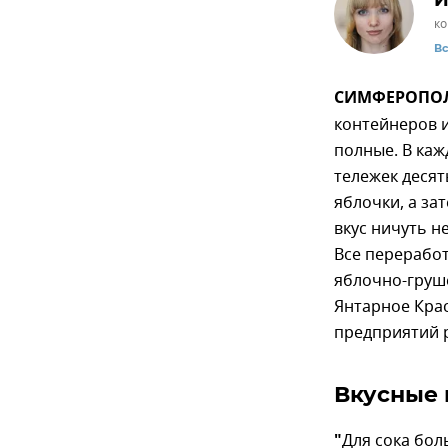
И
ко
В
СИМФЕРОПОЛЬ
контейнеров и
полные. В каж
тележек десят
яблочки, а за
вкус ничуть не
Все переработ
яблочно-груш
Янтарное Кра
предприятий 
Вкусные 
"
Для сока бол