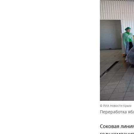
© РИА Новости Крым
Переработка яб
Соковая линия