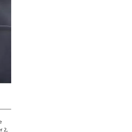
е
r 2,