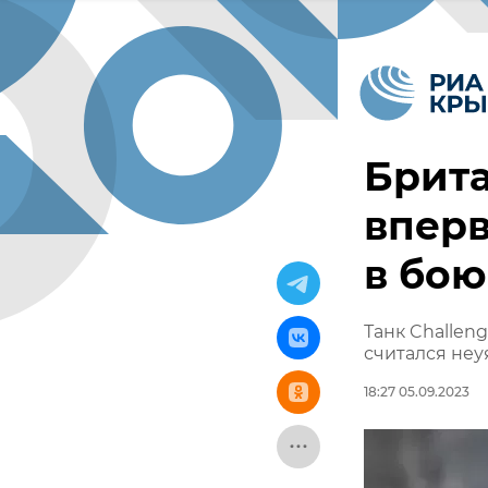
Брита
вперв
в бою
Танк Challeng
считался не
18:27 05.09.2023