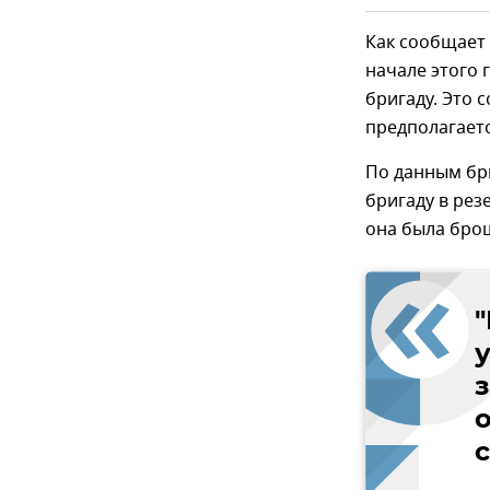
Как сообщает 
начале этого 
бригаду. Это 
предполагает
По данным бри
бригаду в рез
она была брош
"
о