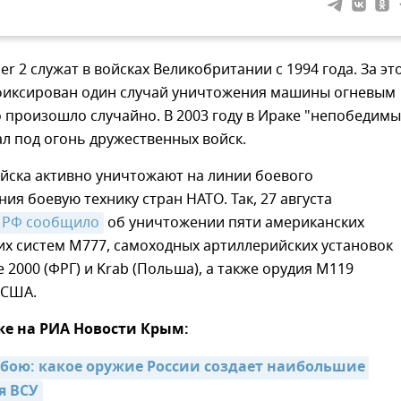
er 2 служат в войсках Великобритании с 1994 года. За эт
фиксирован один случай уничтожения машины огневым
о произошло случайно. В 2003 году в Ираке "непобедимы
л под огонь дружественных войск.
йска активно уничтожают на линии боевого
ия боевую технику стран НАТО. Так, 27 августа
 РФ сообщило
об уничтожении пяти американских
их систем М777, самоходных артиллерийских установок
e 2000 (ФРГ) и Krab (Польша), а также орудия М119
 США.
же на РИА Новости Крым:
 бою: какое оружие России создает наибольшие 
я ВСУ