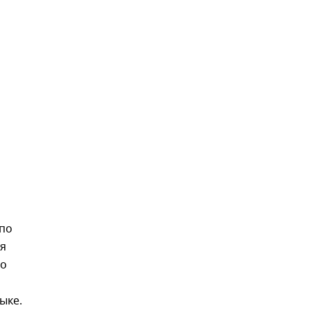
 по
ся
по
ыке.