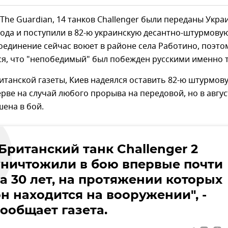
The Guardian, 14 танков Challenger были переданы Укра
года и поступили в 82-ю украинскую десантно-штурмову
соединение сейчас воюет в районе села Работино, поэто
ся, что "непобедимый" был побежден русскими именно 
танской газеты, Киев надеялся оставить 82-ю штурмов
ерве на случай любого прорыва на передовой, но в авгус
ена в бой.
Британский танк Challenger 2
уничтожили в бою впервые почти
за 30 лет, на протяжении которых
н находится на вооружении", -
сообщает газета.