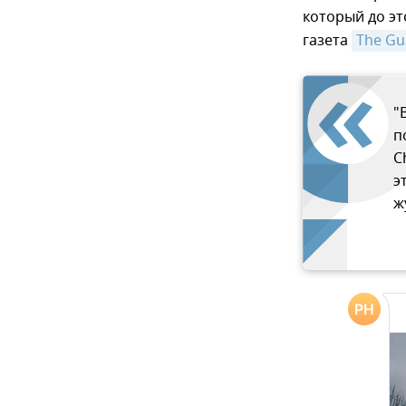
который до эт
газета
The Gu
"
п
C
э
ж