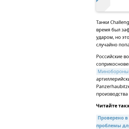
Танки Challeng
время был за
ударом, но эт
случайно попа
Российские во
соприкосновен
Минобороны
артиллерийск
Panzerhaubitz
производства
Читайте так
Проверено в
проблемы дл