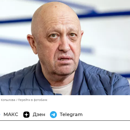
а Копылова
Перейти в фотобанк
МАКС
Дзен
Telegram