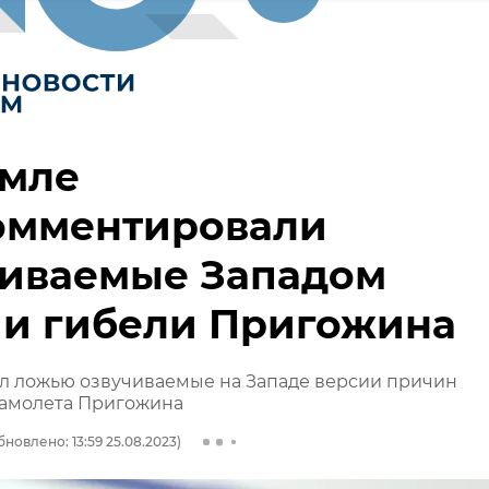
емле
омментировали
чиваемые Западом
ии гибели Пригожина
ал ложью озвучиваемые на Западе версии причин
самолета Пригожина
бновлено: 13:59 25.08.2023)