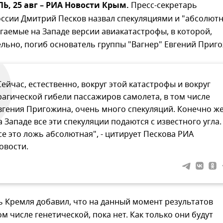
, 25 авг – РИА Новости Крым.
Пресс-секретарь
оссии Дмитрий Песков назвал спекуляциями и "абсолют
аемые на Западе версии авиакатастрофы, в которой,
льно, погиб основатель группы "Вагнер" Евгений Приго
Сейчас, естественно, вокруг этой катастрофы и вокруг
рагической гибели пассажиров самолета, в том числе
вгения Пригожина, очень много спекуляций. Конечно же
а Западе все эти спекуляции подаются с известного угла.
се это ложь абсолютная", - цитирует Пескова РИА
овости.
 Кремля добавил, что на данный момент результатов
ом числе генетической, пока нет. Как только они будут