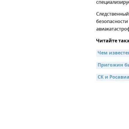
специализируе
Следственный
безопасности
авиакатастроф
Читайте так
Чем известе
Пригожин бы
СК и Росави