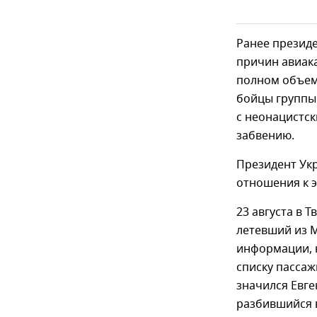
Ранее презид
причин авиак
полном объеме
бойцы группы
с неонацистск
забвению.
Президент Ук
отношения к э
23 августа в 
летевший из М
информации, н
списку пассаж
значился Евге
разбившийся 