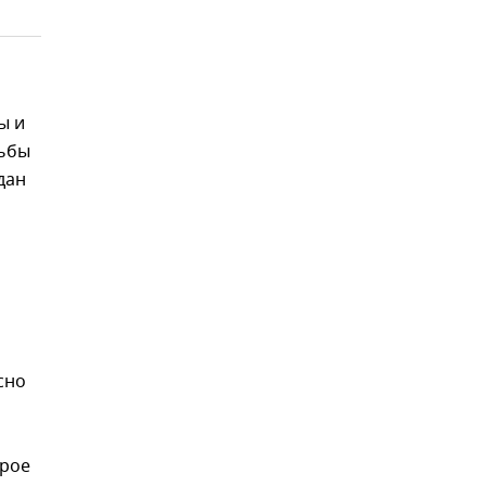
ы и
рьбы
дан
сно
орое