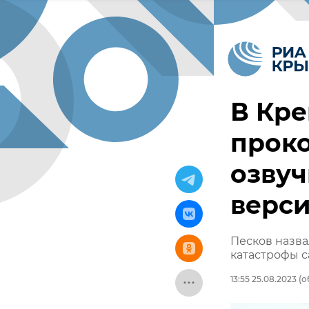
В Кр
прок
озву
верс
Песков назв
катастрофы 
13:55 25.08.2023
(о