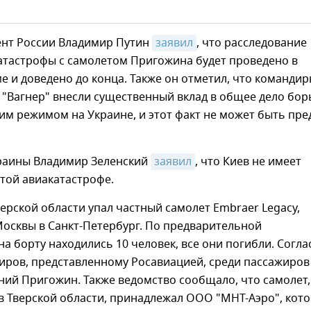
ент России Владимир Путин
заявил
, что расследование
атастрофы с самолетом Пригожина будет проведено в
 и доведено до конца. Также он отметил, что командир
 "Вагнер" внесли существенный вклад в общее дело бо
им режимом на Украине, и этот факт не может быть пре
раины Владимир Зеленский
заявил
, что Киев не имеет
той авиакатастрофе.
Тверской области упал частный самолет Embraer Legacy,
осквы в Санкт-Петербург. По предварительной
а борту находились 10 человек, все они погибли. Согла
иров, представленному Росавиацией, среди пассажиров
ний Пригожин. Также ведомство сообщало, что самолет,
в Тверской области, принадлежал ООО "МНТ-Аэро", кот