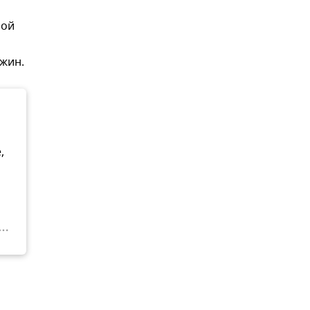
ной
жин.
,