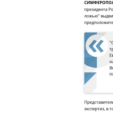
СИМФЕРОПОЛЬ
президента Р
ложью" выдвиг
предположите
"
т
Е
н
В
Н
Представитель
экспертиз, в т