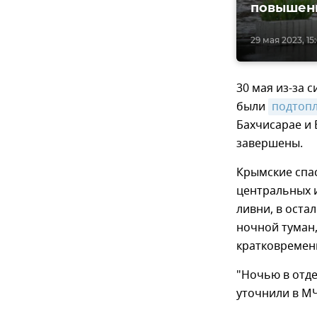
повышенн
29 мая 2023, 15
30 мая из-за 
были
подтоп
Бахчисарае и 
завершены.
Крымские спас
центральных 
ливни, в оста
ночной туман,
кратковремен
"Ночью в отде
уточнили в М