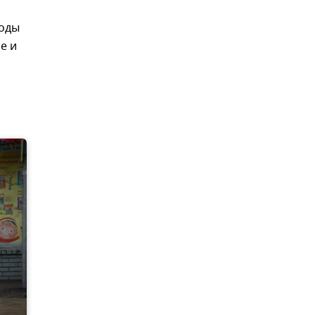
воды
е и