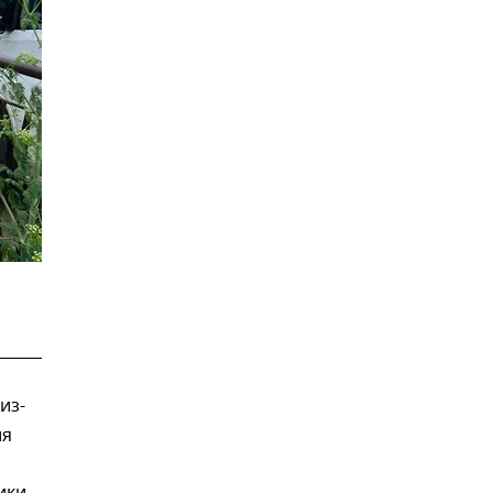
из-
ия