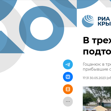
В тре
подто
Гоцанюк: в т
прибывшие с
17:31 30.05.2023
(об