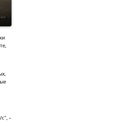
ки
те,
ых,
ные
с", –