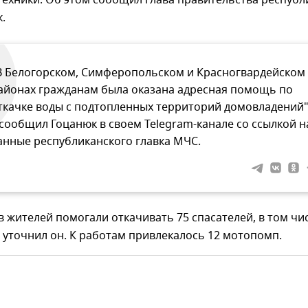
ехники. Об этом сообщил глава правительства республ
.
В Белогорском, Симферопольском и Красногвардейском
айонах гражданам была оказана адресная помощь по
ткачке воды с подтопленных территорий домовладений"
 сообщил Гоцанюк в своем Telegram-канале со ссылкой н
анные республиканского главка МЧС.
в жителей помогали откачивать 75 спасателей, в том чи
уточнил он. К работам привлекалось 12 мотопомп.