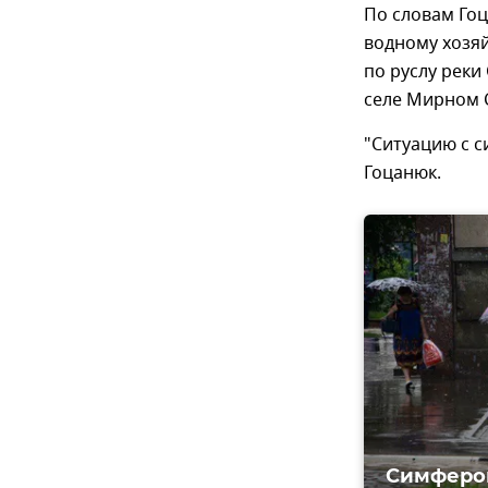
По словам Гоц
водному хозя
по руслу реки
селе Мирном 
"Ситуацию с с
Гоцанюк.
Симфероп