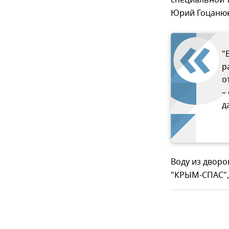
специальной т
Юрий Гоцанюк
"
р
о
–
д
Воду из дворо
"КРЫМ-СПАС", 