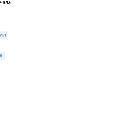
чала
ил 
в 