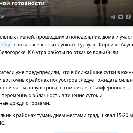
ой готовности
:06
сильных ливней, прошедших в понедельник, дома и участ
лены
в пяти населенных пунктах: Гурзуфе, Кореизе, Алуш
Белогорске. К 6 утра работы по откачке воды были
атели уже предупредили, что в ближайшие сутки в южн
и восточных районах полуостров следует ожидать силь
льной части полуострова, в том числе в Симферополе, –
 переменную облачность в течение суток и
ные дожди с грозами.
льных районах туман, днем местами град, шквал 15-20 м/
ЧС.