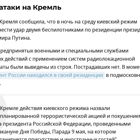
атаки на Кремль
Кремля сообщила, что в ночь на среду киевский режим
нести удар двумя беспилотниками по резиденции прези
мира Путина.
 предпринятых военными и специальными службами
х действий с применением систем радиолокационной
аты были выведены из строя. Пострадавших нет. В моме
нт России находился в своей резиденции
в подмосков
.
 Кремле действия киевского режима назвали
спланированной террористической акцией и покушение
а президента Российской Федерации, проведенными
акануне Дня Победы, Парада 9 мая, на котором
ланируется присутствие и иностранных гостей".