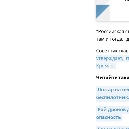
"Российская с
там и тогда, г
Советник гла
утверждает, ч
Кремль.
Читайте так
Пожар на не
беспилотник
Рой дронов 
опасность