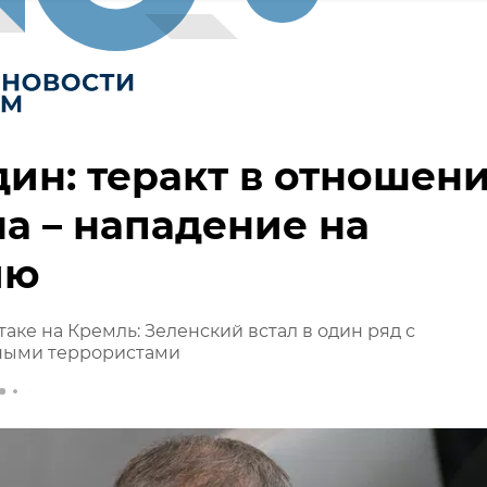
ин: теракт в отношен
а – нападение на
ию
таке на Кремль: Зеленский встал в один ряд с
ными террористами