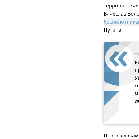
террористичес
Вячеслав Вол
беспилотника
Путина.
"
Р
п
У
с
м
с
По его словам