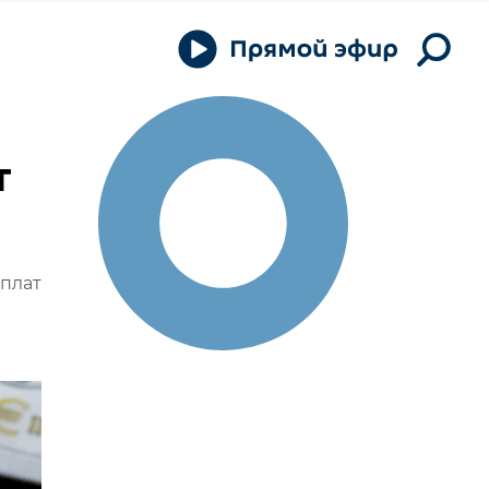
т
ы
ыплат