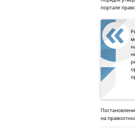
порядок утвер
портале прав
Р
м
н
н
р
о
о
Постановление
на правоотнош