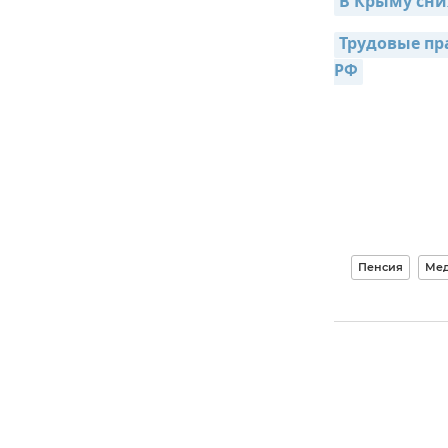
В Крыму сни
Трудовые пр
РФ
Пенсия
Мед