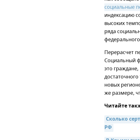
социальные п
индексацию со
высоких темп
ряда социальн
федерального 
Перерасчет п
Социальный фо
это граждане,
достаточного 
новых регионо
же размере, чт
Читайте так
Сколько сер
РФ