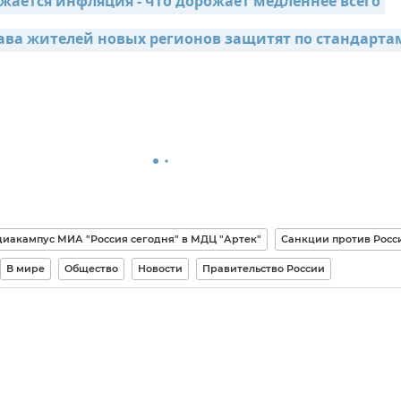
жается инфляция - что дорожает медленнее всего
ава жителей новых регионов защитят по стандартам
иакампус МИА "Россия сегодня" в МДЦ "Артек"
Санкции против Росс
В мире
Общество
Новости
Правительство России