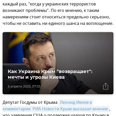
каждый раз, "когда у украинских террористов
возникают проблемы". По его мнению, к таким
намерениям стоит относиться предельно серьезно,
чтобы не оставить ни единого шанса на воплощение.
Как Украина Крым "возвращает":
мечты и угрозы Киева
6 апреля 2023, 07:55
Депутат Госдумы от Крыма
Леонид Ивлев в 
комментарии  РИА Новости Крым высказал мнение
,
что заявления США о поддержке ударов по Крыму в