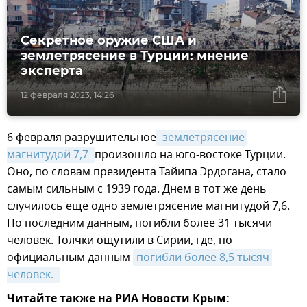
Секретное оружие США и
землетрясение в Турции: мнение
эксперта
12 февраля 2023, 14:26
6 февраля разрушительное
 землетрясение 
магнитудой 7,7 
произошло на юго-востоке Турции.
Оно, по словам президента Тайипа Эрдогана, стало
самым сильным с 1939 года. Днем в тот же день
случилось еще одно землетрясение магнитудой 7,6.
По последним данным, погибли более 31 тысячи
человек. Толчки ощутили в Сирии, где, по
официальным данным
погибли более 8,5 тысяч 
человек. 
Читайте также на РИА Новости Крым: