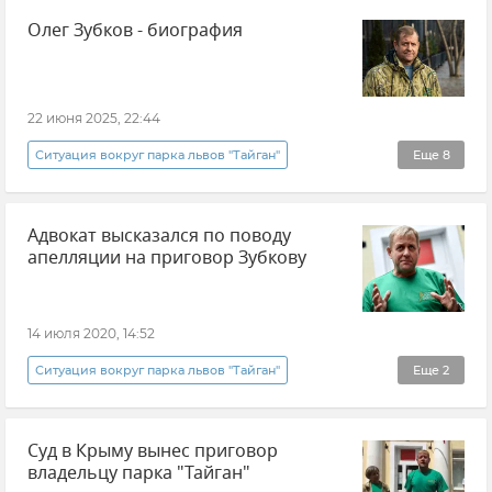
Олег Зубков - биография
22 июня 2025, 22:44
Ситуация вокруг парка львов "Тайган"
Еще
8
Олег Зубков
Адвокат высказался по поводу
ЧП в парке львов "Тайган" 16 октября 2024 года
апелляции на приговор Зубкову
Парк львов "Тайган"
ЧП с Олегом Зубковым в парке львов "Тайган"
14 июля 2020, 14:52
Зоопарк "Сказка"
Крым
Ситуация вокруг парка львов "Тайган"
Еще
2
Новости Крыма
Биография
Общество
Новости
Суд в Крыму вынес приговор
владельцу парка "Тайган"