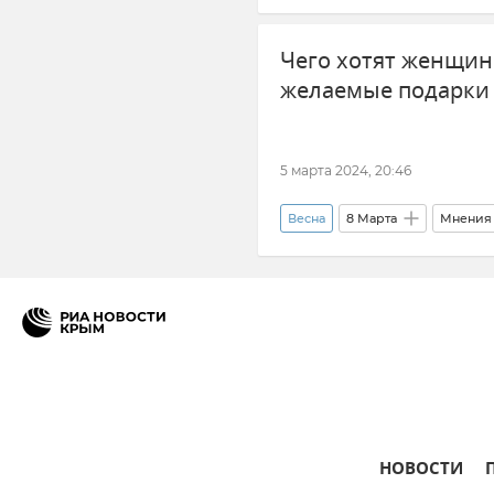
Здравоохранение в Крыму и Се
Чего хотят женщин
Новости
Ирина Сухарева
желаемые подарки 
5 марта 2024, 20:46
Весна
8 Марта
Мнения
Видео
Новости Крыма
НОВОСТИ