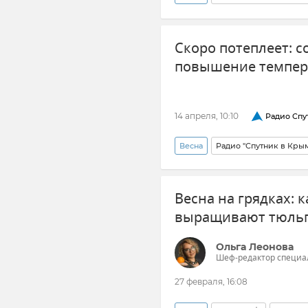
Крымская весна
Сельское
Скоро потеплеет: с
Новости Крыма
повышение темпер
14 апреля, 10:10
Радио Спу
Весна
Радио "Спутник в Кры
Евгений Тишковец
Весна на грядках:
выращивают тюль
Ольга Леонова
Шеф-редактор специа
27 февраля, 16:08