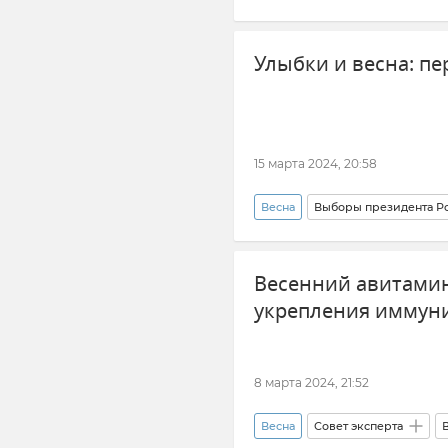
Крымская погода
Крым
Улыбки и весна: п
15 марта 2024, 20:58
Весна
Выборы президента Р
Крым
Симферополь
Весенний авитамин
Замок "Ласточкино гнездо"
укрепления иммун
8 марта 2024, 21:52
Весна
Совет эксперта