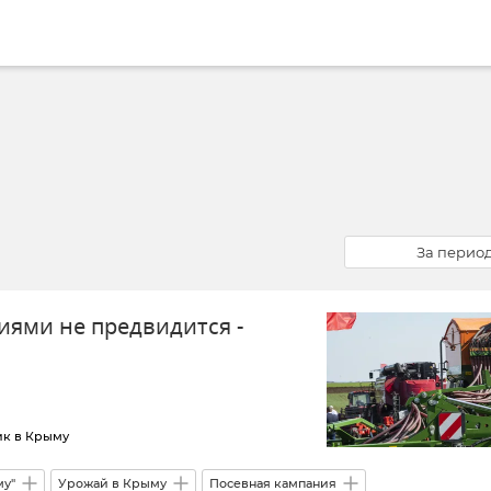
За перио
иями не предвидится -
ик в Крыму
му"
Урожай в Крыму
Посевная кампания