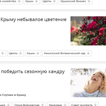
е хозяйство
Крым
Цветы
Крымский бизнес
ы РИА Новости Крым
в Крыму небывалое цветение
Цветы
Крым
Никитский ботанический сад
зм в Крыму
Природа
к победить сезонную хандру
о Спутник в Крыму
ния
Ольга Войновская
Здоровье
Совет эксперта