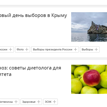
Новости Крыма
ервый день выборов в Крыму
оссии
Фото
Выборы президента России
Выборы
Общество
Крымская весна
Ялта
оз: советы диетолога для
итета
Витамины
Здоровье
ЗОЖ