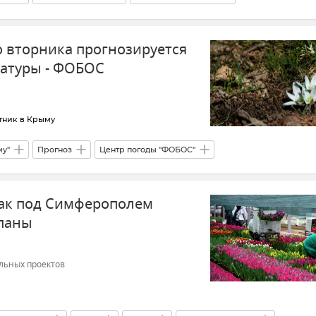
 хозяйство
Минсельхоз Крыма
Денис Кратюк
о вторника прогнозируется
атуры - ФОБОС
тник в Крыму
му"
Прогноз
Центр погоды "ФОБОС"
 как под Симферополем
паны
льных проектов