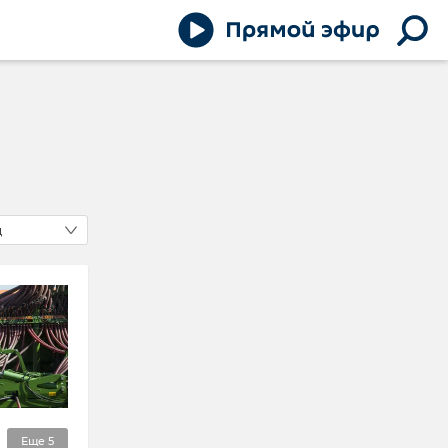
д
Еще
5