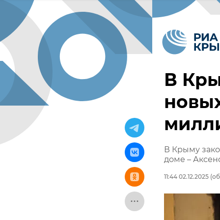
В Кры
новых
милл
В Крыму зако
доме – Аксен
11:44 02.12.2025
(об