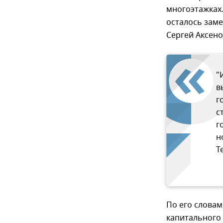
многоэтажках.
осталось заме
Сергей Аксено
"
в
г
с
г
н
T
По его словам
капитального