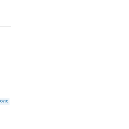
,
оле 