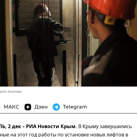
ергея Аксенова
МАКС
Дзен
Telegram
, 2 дек – РИА Новости Крым.
В Крыму завершились
ые на этот год работы по установке новых лифтов в