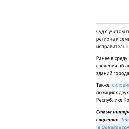
Суд с учетом 
региона к сем
исправительн
Ранее в среду
сведения об 
зданий города
Также
силови
позициях двух
Республике К
Самые интер
соцсетях:
Tel
в Однокласс