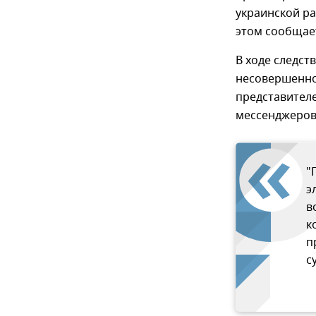
украинской р
этом сообщает
В ходе следст
несовершеннол
представителе
мессенджеров 
"
э
в
к
п
с