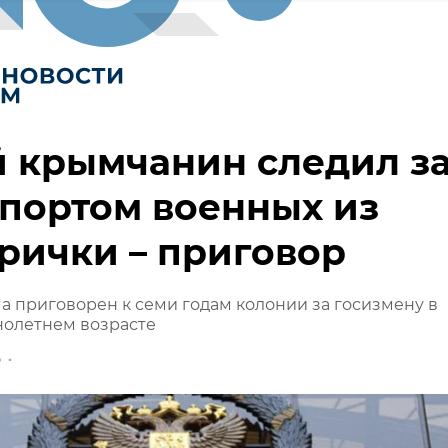
 крымчанин следил з
портом военных из
рички – приговор
 приговорен к семи годам колонии за госизмену в
олетнем возрасте