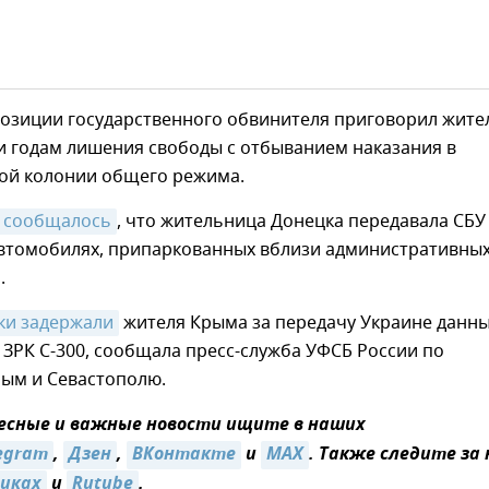
позиции государственного обвинителя приговорил жите
и годам лишения свободы с отбыванием наказания в
ой колонии общего режима.
сообщалось
, что жительница Донецка передавала СБУ
автомобилях, припаркованных вблизи административны
.
ки задержали
жителя Крыма за передачу Украине данны
 ЗРК С-300, сообщала пресс-служба УФСБ России по
рым и Севастополю.
есные и важные новости ищите в наших
egram
,
Дзен
,
ВКонтакте
и
MAX
. Также следите за
никах
и
Rutube
.