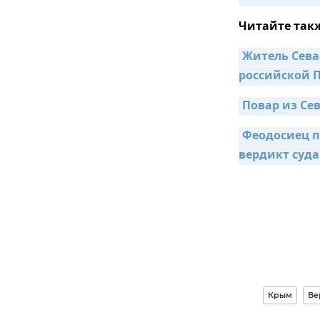
Читайте так
Житель Сева
российской 
Повар из Се
Феодосиец п
вердикт суда
Крым
Ве