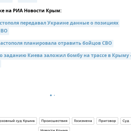
же на РИА Новости Крым:
стополя передавал Украине данные о позициях 
ПВО
вастополя планировала отравить бойцов СВО
о заданию Киева заложил бомбу на трассе в Крыму -
рховный суд Крыма
Происшествия
Госизмена
Приговор
Суд
Новости Крыма