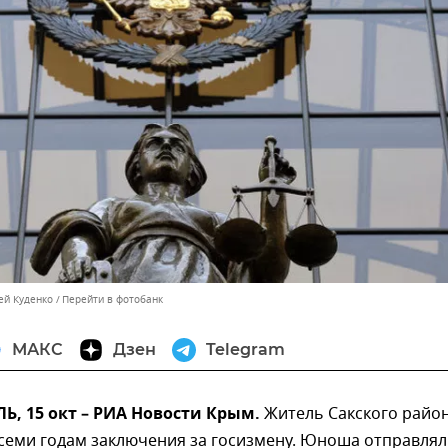
ей Куденко
Перейти в фотобанк
МАКС
Дзен
Telegram
, 15 окт – РИА Новости Крым.
Житель Сакского райо
семи годам заключения за госизмену. Юноша отправлял