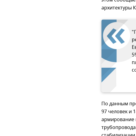
этом сообщает
архитектуры 
"
р
Е
5
п
с
По данным пр
97 человек и 
армирование 
трубопровода
стабилизации 