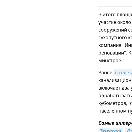
В итоге площа
участке около
сооружений со
сухопутного к
компания "Ин
реновации". К
минстрое.
Ранее
в селе
канализацион
включает два
обрабатывать 
кубометров, ч
населенном пу
Самые интере
Telegram
,
Д