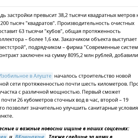
дь застройки превысит 38,2 тысячи квадратных метров 
 200 тысяч "квадратов". Производительность очистных
ставит 63 тысячи "кубов", общая протяженность
оллектора – более 1,6 км. Заказчиком объекта выступает
вестстрой", подрядчиком – фирма "Современные систе
онтракт заключен на сумму 8095,2 млн рублей, добавили
 Изобильное в Алуште
началось строительство новой
ной сети протяженностью почти шесть километров. Пр
 участка с различной мощностью. Первый сможет
почти 26 кубометров сточных вод в час, второй – 19
то позволит значительно улучшить санитарные условия
нкте.
сные и важные новости ищите в наших соцсетях:
зен
и
ВКонтакте
. Также следите за нами в