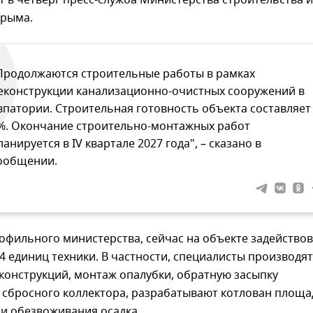
 в четверг пресс-служба Министерства строительства и
Крыма.
Продолжаются строительные работы в рамках
еконструкции канализационно-очистных сооружений в
впатории. Строительная готовность объекта составляет
%. Окончание строительно-монтажных работ
ланируется в IV квартале 2027 года", – сказано в
ообщении.
офильного министерства, сейчас на объекте задейство
14 единиц техники. В частности, специалисты производят
конструкций, монтаж опалубки, обратную засыпку
 сбросного коллектора, разрабатывают котлован площа
и обезвоживания осадка.