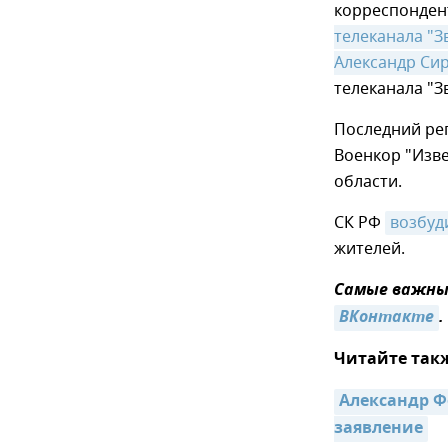
корреспонден
телеканала "З
Александр Си
телеканала "З
Последний ре
Военкор "Изве
области.
СК РФ
возбуд
жителей.
Самые важные
ВКонтакте
.
Читайте так
Александр Ф
заявление