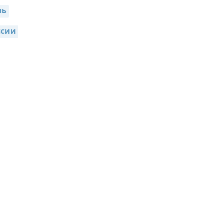
ль
сии 