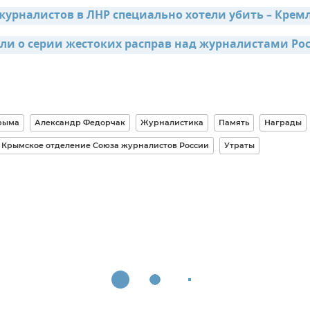
журналистов в ЛНР специально хотели убить – Крем
ли о серии жестоких расправ над журналистами Рос
рыма
Александр Федорчак
Журналистика
Память
Награды
Крымское отделение Союза журналистов России
Утраты