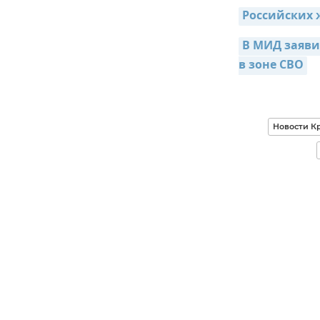
Российских 
В МИД заяви
в зоне СВО
Новости К