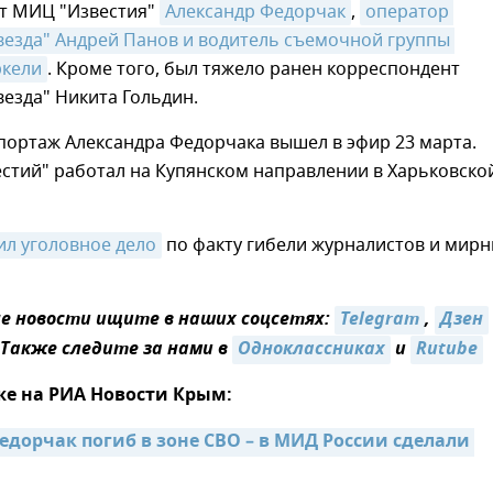
т МИЦ "Известия"
Александр Федорчак
,
оператор 
везда" Андрей Панов и водитель съемочной группы 
ркели
. Кроме того, был тяжело ранен корреспондент
везда" Никита Гольдин.
портаж Александра Федорчака вышел в эфир 23 марта.
стий" работал на Купянском направлении в Харьковско
ил уголовное дело
по факту гибели журналистов и мир
 новости ищите в наших соцсетях:
Telegram
,
Дзен
 Также следите за нами в
Одноклассниках
и
Rutube
же на РИА Новости Крым:
едорчак погиб в зоне СВО – в МИД России сделали 