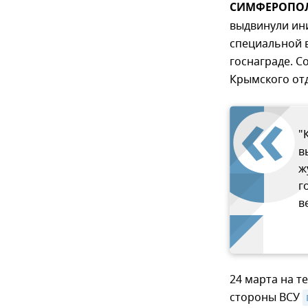
СИМФЕРОПОЛЬ
выдвинули ин
специальной 
госнаграде. 
Крымского от
"
в
ж
г
в
24 марта на т
стороны ВСУ