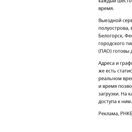
каждый шестой
время.
Выездной серв
полуострова, 
Белогорск, Фе
городского ти
(ПАО) готовы 
Адреса и гра
же есть стати
реальном вре
и время позво
загрузки. На 
доступа к ним.
Реклама, РНКБ