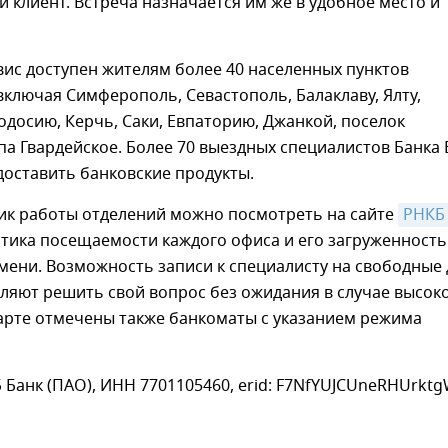
 клиент. Встреча назначается им же в удобное место и
ис доступен жителям более 40 населенных пунктов
включая Симферополь, Севастополь, Балаклаву, Ялту,
одосию, Керчь, Саки, Евпаторию, Джанкой, поселок
па Гвардейское. Более 70 выездных специалистов Банка 
доставить банковские продукты.
фик работы отделений можно посмотреть на сайте
РНКБ
стика посещаемости каждого офиса и его загруженность
мени. Возможность записи к специалисту на свободные
ляют решить свой вопрос без ожидания в случае высок
карте отмечены также банкоматы с указанием режима
 Банк (ПАО), ИНН 7701105460, erid: F7NfYUJCUneRHUrkt