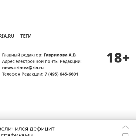
RIA.RU
ТЕГИ
18+
Главный редактор:
Гаврилова А.В.
Адрес электронной почты Редакции:
news.crimea@ria.ru
Телефон Редакции:
7 (495) 645-6601
величился дефицит
В Севастополе 
13:49
с графиками
SIM-карты на в