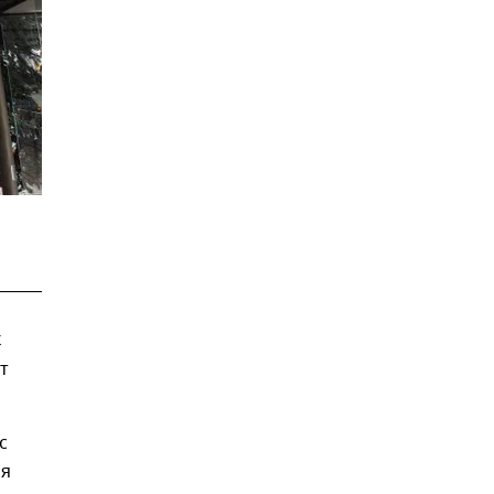
к
т
с
ля