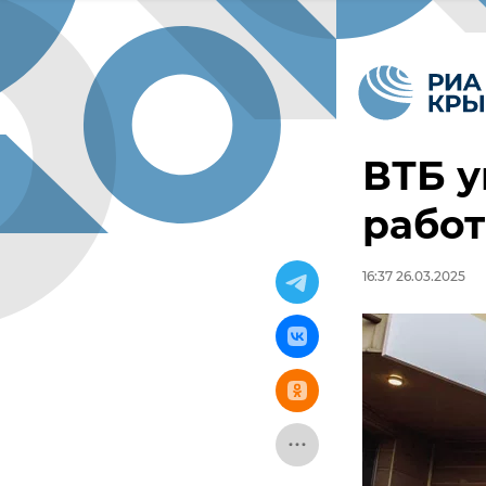
ВТБ у
работ
16:37 26.03.2025