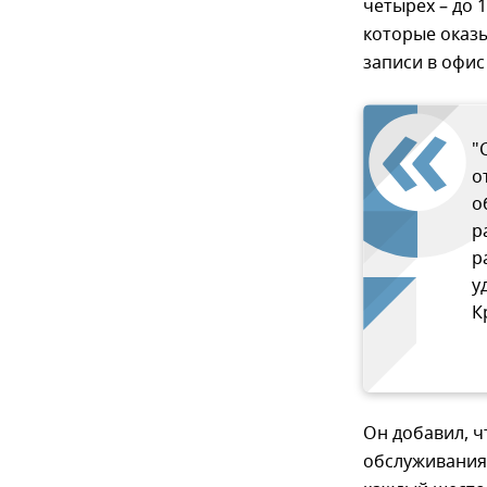
четырех – до 1
которые оказы
записи в офис
"
о
о
р
р
у
К
Он добавил, ч
обслуживания 