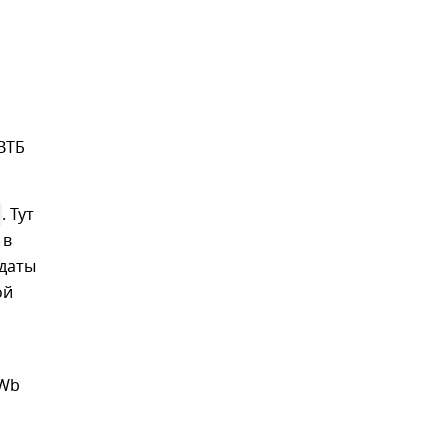
ВТБ
. Тут
 в
 даты
ой
gWb