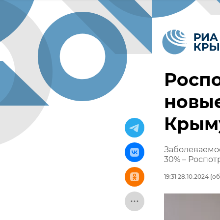
Росп
новые
Крым
Заболеваемос
30% – Роспо
19:31 28.10.2024
(об