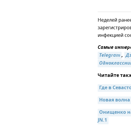
Неделей ранее
зарегистриро
инфекцией со
Самые интере
Telegram
,
Д
Одноклассни
Читайте так
Где в Севас
Новая волна
Онищенко на
JN.1