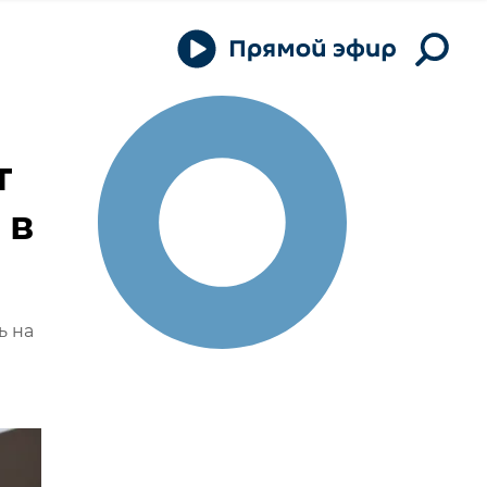
т
 в
ь на