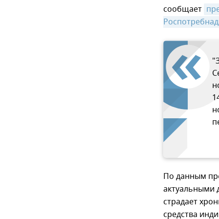
сообщает
пр
Роспотребнад
"
С
н
1
н
п
По данным пр
актуальными д
страдает хро
средства инди