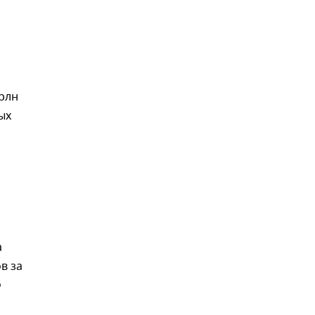
трлн
ых
а
в за
о