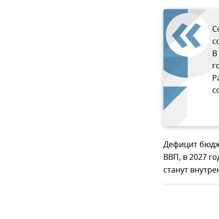
С
с
В
г
Р
с
Дефицит бюдже
ВВП, в 2027 г
станут внутре