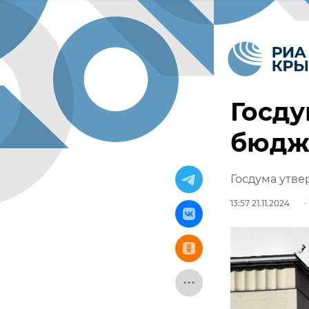
Госду
бюдже
Госдума утве
13:57 21.11.2024