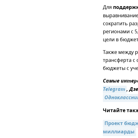
Для
поддержк
выравнивание
сократить ра
регионами с 5,
цели в бюджет
Также между 
трансферта с
бюджеты с уче
Самые интере
Telegram
, Дз
Одноклассни
Читайте так
Проект бюдже
миллиарды