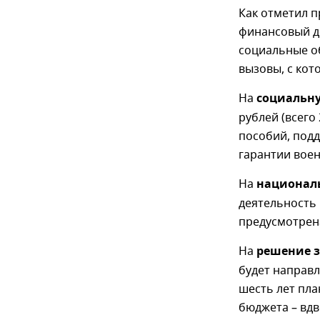
Как отметил п
финансовый д
социальные об
вызовы, с кот
На
социальн
рублей (всего 
пособий, под
гарантии воен
На
националь
деятельность 
предусмотрен
На
решение з
будет направл
шесть лет пла
бюджета – вдв