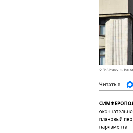
© РИА Новости . Ната
Читать в
СИМФЕРОПОЛЬ
окончательном
плановый пери
парламента.