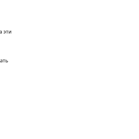
а эти
мать