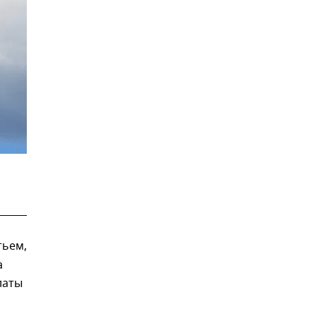
тьем,
а
латы