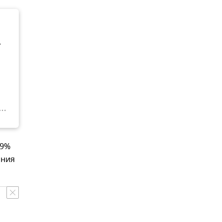
.
,9%
ания