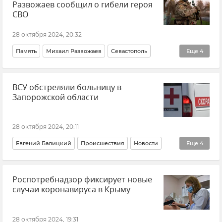
Развожаев сообщил о гибели героя
СВО
28 октября 2024, 20:32
Память
Михаил Развожаев
Севастополь
Еще
4
Утраты
Герои СВО
Новости СВО
ВСУ обстреляли больницу в
Курская область
Запорожской области
28 октября 2024, 20:11
Евгений Балицкий
Происшествия
Новости
Еще
4
Запорожская область
Больница
Роспотребнадзор фиксирует новые
ВСУ (Вооруженные силы Украины)
Обстрелы ВСУ
случаи коронавируса в Крыму
28 октября 2024, 19:31