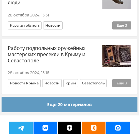
люди
28 октября 2024, 15:31
Курская область
Новости
Еще
3
Беспилотник (БПЛА, дрон)
Происшествия
Работу подпольных оружейных
ВСУ (Вооруженные силы Украины)
мастерских пресекли в Крыму и
Севастополе
28 октября 2024, 15:16
Новости Крыма
Новости
Крым
Севастополь
Еще
3
ФСБ РФ (Федеральная служба безопасности Российской Федерации)
Еще 20 материалов
МВД РФ (Министерство внутренних дел Российской Федерации)
Антитеррор