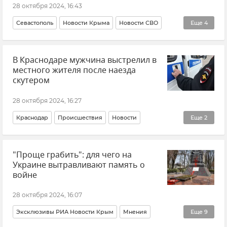
28 октября 2024, 16:43
Севастополь
Новости Крыма
Новости СВО
Еще
4
Герои СВО
Михаил Развожаев
Память
Утраты
В Краснодаре мужчина выстрелил в
местного жителя после наезда
скутером
28 октября 2024, 16:27
Краснодар
Происшествия
Новости
Еще
2
МВД по Краснодарскому краю
Оружие
"Проще грабить": для чего на
Украине вытравливают память о
войне
28 октября 2024, 16:07
Эксклюзивы РИА Новости Крым
Мнения
Еще
9