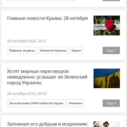
МИА "Россия сегодня"
Главные новости Крыма: 28 октября
28 октября 2024, 21:43
Главное за день
Новости Крыма
Крым
Еще
1
РИА Новости Крым
Хотят мирных переговоров
немедленно: услышит ли Зеленский
народ Украины
28 октября 2024, 20:52
Эксклюзивы РИА Новости Крым
Мнения
Еще
5
Владимир Зеленский
Украина
Россия
Запомнил его добрым и искренним:
Переговоры
Владимир Шаповалов