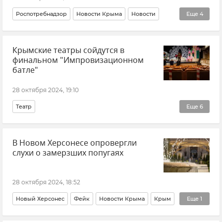
Роспотребнадзор
Новости Крыма
Новости
Еще
4
Крым
Севастополь
Здоровье
Крымские театры сойдутся в
Коронавирус в Крыму
финальном "Импровизационном
батле"
28 октября 2024, 19:10
Театр
Еще
6
Крымский академический русский драматический театр им. М. Горького
В Новом Херсонесе опровергли
Крымский ТЮЗ
Искусство
Культура
Крым
слухи о замерзших попугаях
Новости Крыма
28 октября 2024, 18:52
Новый Херсонес
Фейк
Новости Крыма
Крым
Еще
1
Птицы