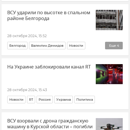
Игорь Шишкин
Политика
История
ВСУ ударили по высотке в спальном
Великая Отечественная война
Украина
Европа
районе Белгорода
Миграционная политика
Память
Россия
28 октября 2024, 15:52
Белгород
Валентин Демидов
Новости
Еще
4
Происшествия
Беспилотник (БПЛА, дрон)
На Украине заблокировали канал RT
ВСУ (Вооруженные силы Украины)
Обстрелы Белгородской области
28 октября 2024, 15:43
Новости
RT
Россия
Украина
Политика
ВСУ взорвали с дрона гражданскую
машину в Курской области – погибли