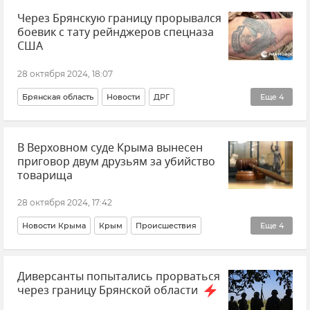
Через Брянскую границу прорывался
боевик с тату рейнджеров спецназа
США
28 октября 2024, 18:07
Брянская область
Новости
ДРГ
Еще
4
Атака диверсантов на Брянскую область
В Верховном суде Крыма вынесен
Диверсанты
Россия
США
приговор двум друзьям за убийство
товарища
28 октября 2024, 17:42
Новости Крыма
Крым
Происшествия
Еще
4
Убийство
Верховный суд Крыма
Суд
Диверсанты попытались прорваться
Приговор
через границу Брянской области