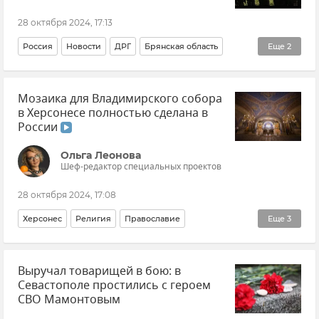
28 октября 2024, 17:13
Россия
Новости
ДРГ
Брянская область
Еще
2
ФСБ РФ (Федеральная служба безопасности Российской Федерации)
Мозаика для Владимирского собора
Граница
в Херсонесе полностью сделана в
России
Ольга Леонова
Шеф-редактор специальных проектов
28 октября 2024, 17:08
Херсонес
Религия
Православие
Еще
3
Новый Херсонес
Владимирский собор
Выручал товарищей в бою: в
Эксклюзивы РИА Новости Крым
Севастополе простились с героем
СВО Мамонтовым