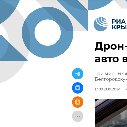
Дрон-
авто 
Три мирных ж
Белгородску
17:09 21.10.2024