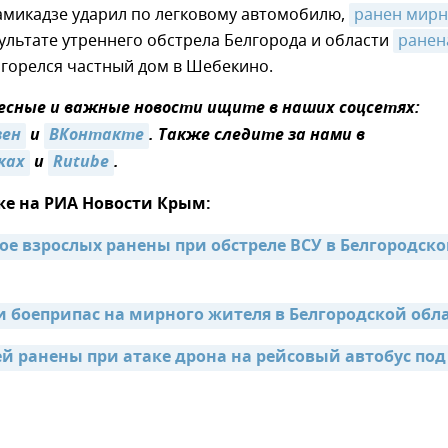
амикадзе ударил по легковому автомобилю,
ранен мирн
ультате утреннего обстрела Белгорода и области
ранена
агорелся частный дом в Шебекино.
сные и важные новости ищите в наших соцсетях:
зен
и
ВКонтакте
. Также следите за нами в
ках
и
Rutube
.
же на РИА Новости Крым:
ое взрослых ранены при обстреле ВСУ в Белгородско
и боеприпас на мирного жителя в Белгородской обл
ей ранены при атаке дрона на рейсовый автобус под 