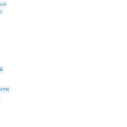
ый 
 
й 
асти