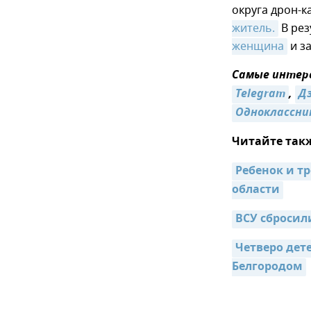
округа дрон-к
житель.
В рез
женщина
и з
Самые интере
Telegram
,
Д
Одноклассни
Читайте так
Ребенок и тр
области
ВСУ сбросил
Четверо дет
Белгородом