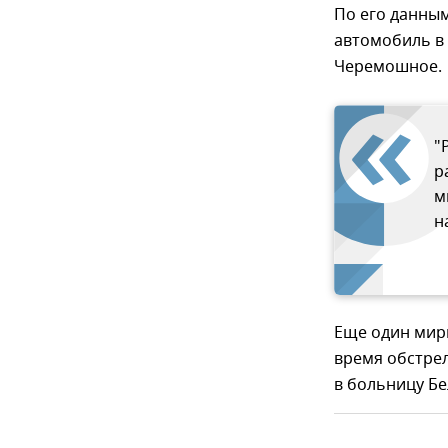
По его данным
автомобиль в 
Черемошное.
"
р
м
н
Еще один мир
время обстре
в больницу Бе