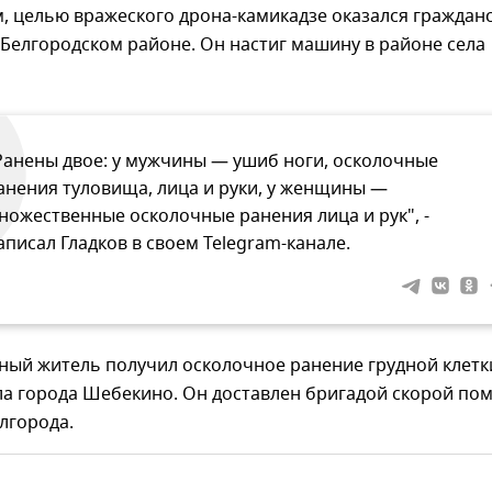
, целью вражеского дрона-камикадзе оказался граждан
Белгородском районе. Он настиг машину в районе села
Ранены двое: у мужчины — ушиб ноги, осколочные
анения туловища, лица и руки, у женщины —
ножественные осколочные ранения лица и рук", -
аписал Гладков в своем Telegram-канале.
ный житель получил осколочное ранение грудной клетк
ла города Шебекино. Он доставлен бригадой скорой п
лгорода.