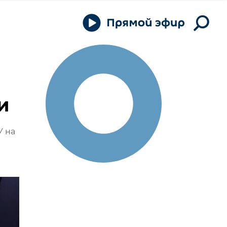
и
У на