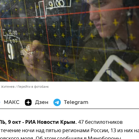
м Житенев
Перейти в фотобанк
МАКС
Дзен
Telegram
, 9 окт - РИА Новости Крым.
47 беспилотников
течение ночи над пятью регионами России, 13 из них н
зовского моря. Об этом сообщили в Минобороны.