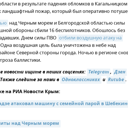
области в результате падения обломков в Кагальницком
к ландшафтный пожар, который был оперативно потуше
чью
над Черным морем и Белгородской областью силы
шной обороны сбили 16 беспилотников. Обошлось без
радавших. Днем силы ПВО
отбили воздушную атаку на 
. Одна воздушная цель была уничтожена в небе над
районе Северной стороны города. Ночью в регионе сно
гроза баллистики.
 новости ищите в наших соцсетях:
Telegram
,
Дзен
 Также следите за нами в
Одноклассниках
и
Rutube
.
же на РИА Новости Крым:
дзе атаковал машину с семейной парой в Шебекино 
биты над Черным морем