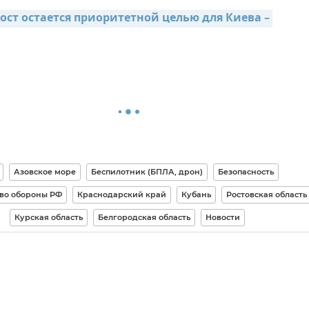
ст остается приоритетной целью для Киева – 
Азовское море
Беспилотник (БПЛА, дрон)
Безопасность
во обороны РФ
Краснодарский край
Кубань
Ростовская область
Курская область
Белгородская область
Новости