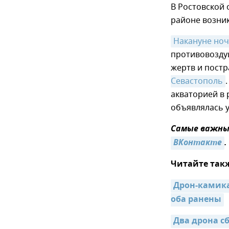
В Ростовской 
районе возни
Накануне но
противовозду
жертв и пост
Севастополь
акваторией в 
объявлялась у
Самые важные
ВКонтакте
.
Читайте так
Дрон-камика
оба ранены
Два дрона с