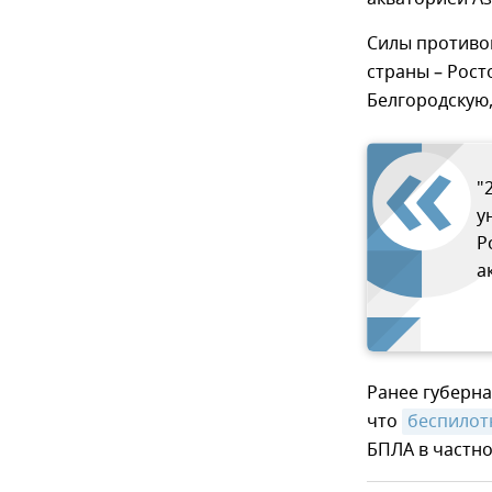
Силы противо
страны – Рост
Белгородскую,
"
у
Р
а
Ранее губерн
что
беспилот
БПЛА в частно