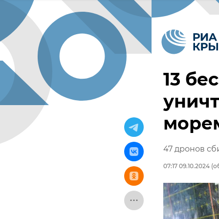
13 бе
унич
море
47 дронов сб
07:17 09.10.2024
(о