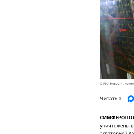
© РИА Новости . Арте
Читать в
СИМФЕРОПОЛЬ
уничтожены в 
акваторией А