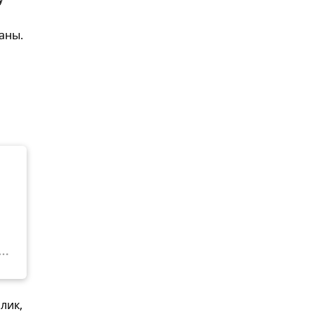
аны.
лик,