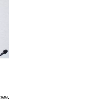
сады,