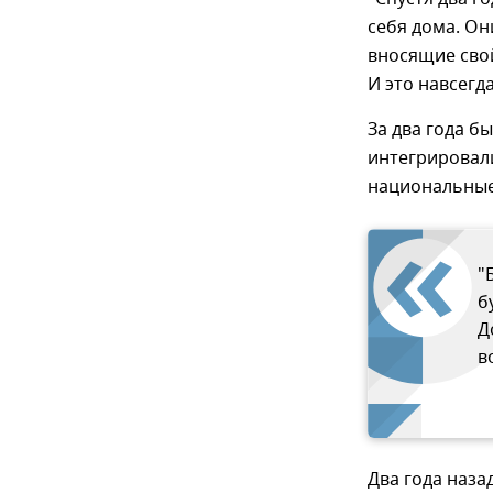
себя дома. О
вносящие свой
И это навсегд
За два года б
интегрировали
национальные
"
б
Д
в
Два года наза