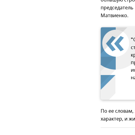
большую стро
председатель
Матвиенко.
"
с
к
п
и
н
По ее словам
характер, и ж