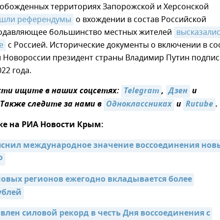
свобожденных территориях Запорожской и Херсонской
шли референдумы
о вхождении в состав Российской
одавляющее большинство местных жителей
высказались
е
с Россией. Исторические документы о включении в со
и Новороссии президент страны Владимир Путин подпис
22 года.
ти ищите в наших соцсетях:
Telegram
,
Дзен
и
 Также следите за нами в
Одноклассниках
и
Rutube
.
же на РИА Новости Крым:
яснил международное значение воссоединения новы
Ф
новых регионов ежегодно вкладывается более 
ублей
влен силовой рекорд в честь Дня воссоединения с 