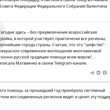
ительную площадку, отметила в своем Telegram-канале
 Совета Федерации Федерального Собрания Валентина
Сегодня здесь – без преувеличения всероссийская
тройка, в которой участвуют практически все регионы,
рупнейшие города страны. Считаю, что это "шефство" -
рекрасное современное воплощение многовековой
сконно русской традиции помощи всем миром", -
аписала Матвиенко в своем Telegram-канале.
, эта помощь за прошедший год приобрела системный
ители воссоединенных регионов видят и ценят эту подде