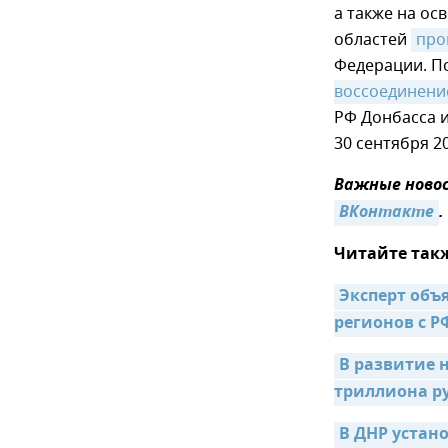
а также на о
областей
про
Федерации. П
воссоединени
РФ Донбасса 
30 сентября 20
Важные новос
ВКонтакте
.
Читайте так
Эксперт объ
регионов с Р
В развитие 
триллиона р
В ДНР устано