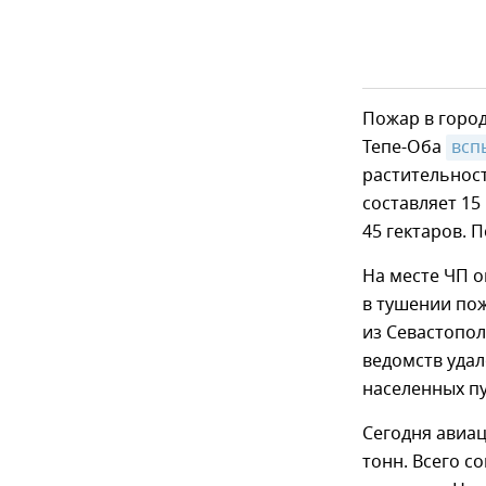
Пожар в город
Тепе-Оба
всп
растительнос
составляет 15
45 гектаров. 
На месте ЧП о
в тушении по
из Севастопол
ведомств уда
населенных пу
Сегодня авиа
тонн. Всего с