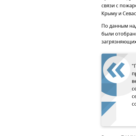
связи с пожар
Крыму и Сева
По данным над
были отобран
загрязняющих 
"
п
в
с
с
с