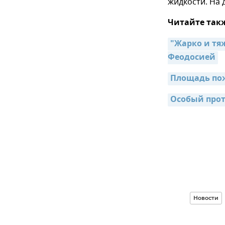
жидкости. На 
Читайте так
"Жарко и тяж
Феодосией
Площадь пож
Особый прот
Новости