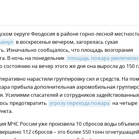
ском округе Феодосия в районе горно-лесной местност
ыхнул
в воскресенье вечером, загорелась сухая
ть. Изначально сообщалось, что площадь возгорания
 га. В ночь на понедельник
площадь пожара увеличила
По состоянию на вечер этого же дня она выросла до 150 г
перативно нарастили группировку сил и средств. На п
жара прибыла дополнительная аэромобильная группир
я. Усилиями спасателей и сотрудников задействованных
лось предотвратить
угрозу перехода пожара
на четыре
нкта.
ция МЧС России уже произвела 10 сбросов воды объемо
овершено 112 сбросов – это более 550 тонн огнетушащей