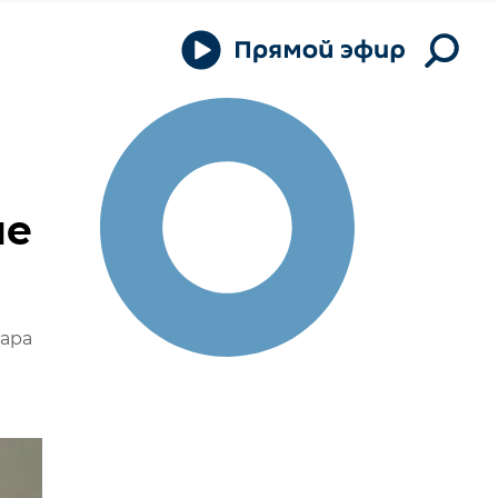
ле
жара