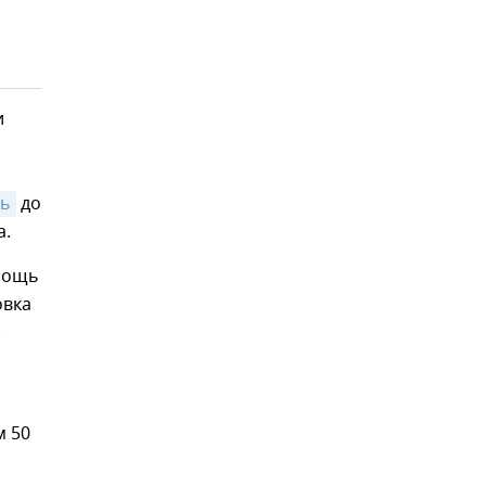
и
сь
до
а.
омощь
овка
м 50