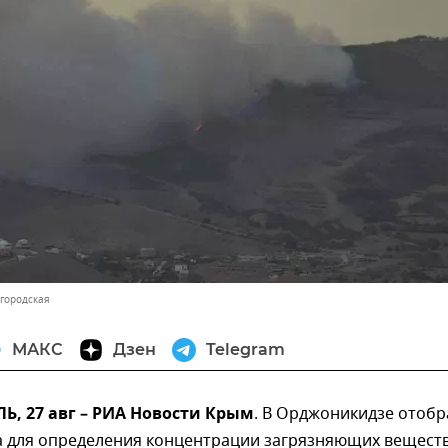
вгородская
МАКС
Дзен
Telegram
, 27 авг – РИА Новости Крым
. В Орджоникидзе отобр
а для определения концентрации загрязняющих веществ