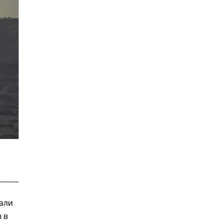
али
 в