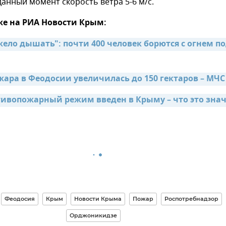
данный момент скорость ветра 5-6 м/с.
же на РИА Новости Крым:
ело дышать": почти 400 человек борются с огнем по
ара в Феодосии увеличилась до 150 гектаров – МЧС
ивопожарный режим введен в Крыму – что это зна
Феодосия
Крым
Новости Крыма
Пожар
Роспотребнадзор
Орджоникидзе