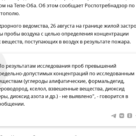
ом на Тепе-Оба. Об этом сообщает Роспотребнадзор по
стополю.
зорного ведомства, 26 августа на границе жилой застр
ы пробы воздуха с целью определения концентрации
веществ, поступающих в воздух в результате пожара.
По результатам исследования проб превышений
редельно-допустимых концентраций по исследованным
еществам (углероды алифатические, формальдегид,
ероводород, кселол, взвешенные вещества, диоксид
еры, диоксид азота и др.) - не выявлено", - говорится в
ообщении.