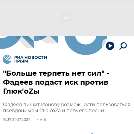
"Больше терпеть нет сил" -
Фадеев подаст иск против
Глюк'oZы
Фадеев лишит Ионову возможности пользоваться
псевдонимом Глюк'oZa и петь его песни
16:37 21.07.2024