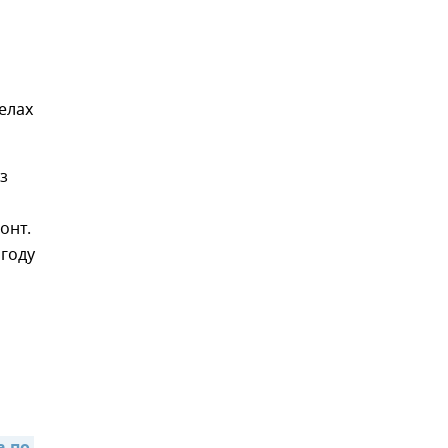
елах
из
онт.
 году