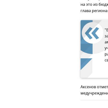
на это из бюд
глава региона
"
з
а
у
р
с
Аксенов отмет
медучреждения