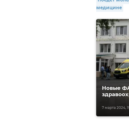
Поедет моло
медицине
Новые ФА
здравоох
7 марта 2024, 1