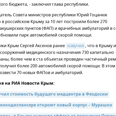
ого бюджета, - заключил глава республики.
датель Совета министров республики Юрий Гоцанюк
то в российском Крыму за 10 лет построили более 270
кушерских пунктов (ФАП) и врачебных амбулаторий в с
обновили парк автомобилей скорой помощи.
лики Крым Сергей Аксенов ранее
озвучил
, что в Крыму 
и сооружений медицинского назначения 730 капитально
ны, более чем в ста объектах проведен частичный рем
получил более 200 автомобилей скорой помощи. В этом
озвести 70 новых ФАПов и амбулаторий.
же на РИА Новости Крым:
учил стоимость будущего медцентра в Феодосии
онкодиспансере откроют новый корпус – Мурашко