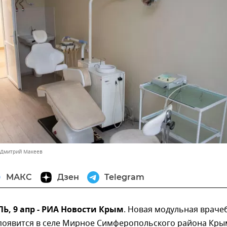
 Дмитрий Макеев
МАКС
Дзен
Telegram
, 9 апр - РИА Новости Крым
. Новая модульная враче
появится в селе Мирное Симферопольского района Кры