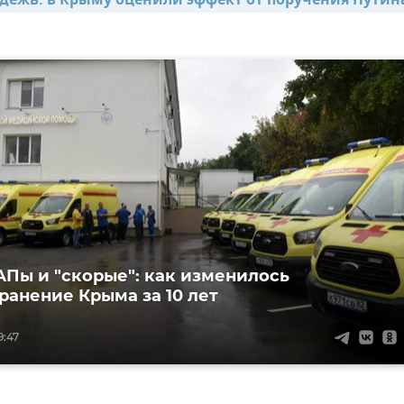
дежь: в Крыму оценили эффект от поручения Путина
Пы и "скорые": как изменилось
ранение Крыма за 10 лет
9:47