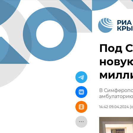
Под 
новую
милл
В Симферопо
амбулаторию 
14:42 09.04.2024
(о