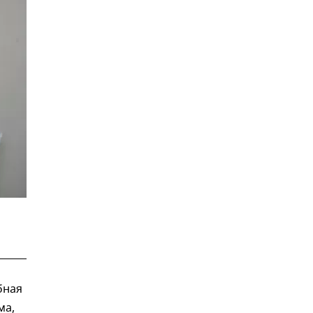
бная
ма,