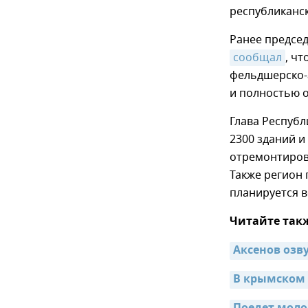
республиканск
Ранее предсе
сообщал
, ч
фельдшерско-а
и полностью 
Глава Респуб
2300 зданий 
отремонтирова
Также регион 
планируется в
Читайте так
Аксенов озв
В крымском 