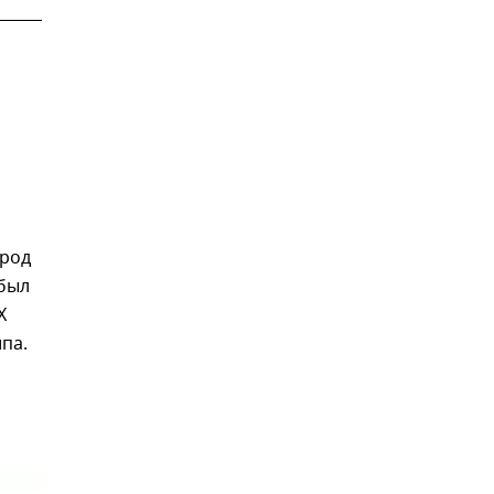
ород
 был
X
па.