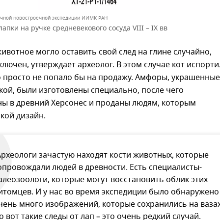
ичной новостроечной экспедиции ИИМК РАН
апки на ручке средневекового сосуда VIII – IX вв
животное могло оставить свой след на глине случайно,
лючен, утверждает археолог. В этом случае кот испорти
о просто не попало бы на продажу. Амфоры, украшенные
ой, были изготовлены специально, после чего
ы в древний Херсонес и проданы людям, которым
кой дизайн.
Археологи зачастую находят кости животных, которые
опровождали людей в древности. Есть специалисты-
алеозоологи, которые могут восстановить облик этих
итомцев. И у нас во время экспедиции было обнаружено
чень много изображений, которые сохранились на вазах
о вот такие следы от лап – это очень редкий случай.