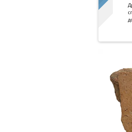
Д
с
д