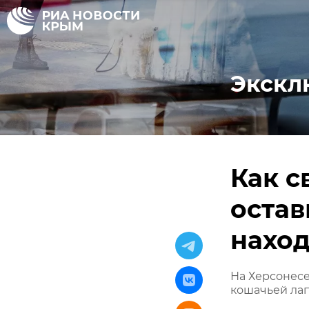
Экскл
Как с
остав
наход
На Херсонес
кошачьей ла