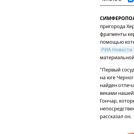
СИМФЕРОПОЛЬ
пригорода Хе
фрагменты кер
помощью коти
РИА Новости
материальной 
"Первый сосуд
на юге Черног
найден отпечат
веками нашей
Гончар, котор
непосредственн
рассказал он.