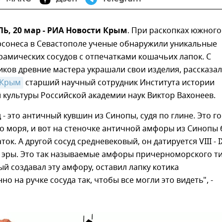
, 20 мар - РИА Новости Крым
. При раскопках южного
рсонеса в Севастополе ученые обнаружили уникальные
амических сосудов с отпечатками кошачьих лапок. С
ков древние мастера украшали свои изделия, рассказал
 Крым
старший научный сотрудник Института истории
культуры Российской академии наук Виктор Вахонеев.
 - это античный кувшин из Синопы, судя по глине. Это г
о моря, и вот на стеночке античной амфоры из Синопы
ок. А другой сосуд средневековый, он датируется VIII - I
 эры. Это так называемые амфоры причерноморского ти
ый создавал эту амфору, оставил лапку котика
о на ручке сосуда так, чтобы все могли это видеть", -