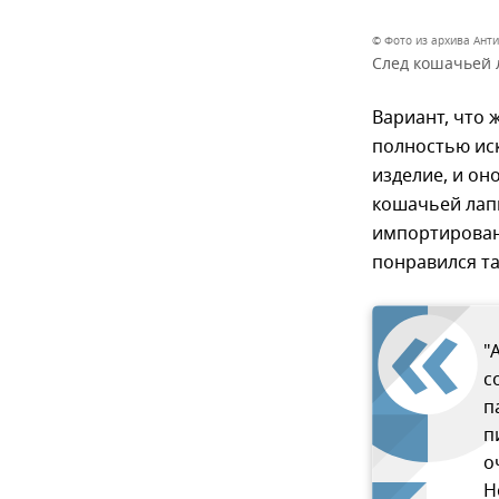
© Фото из архива Ант
След кошачьей л
Вариант, что 
полностью иск
изделие, и он
кошачьей лапк
импортирован
понравился та
"
с
п
п
о
Н