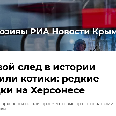
юзивы РИА Новости Кры
вой след в истории
или котики: редкие
ки на Херсонесе
е археологи нашли фрагменты амфор с отпечатками
пки