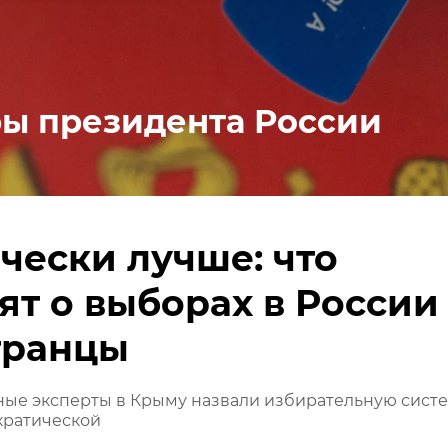
ы президента России
чески лучше: что
ят о выборах в России
транцы
ые эксперты в Крыму назвали избирательную сист
кратической