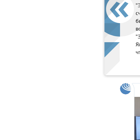
"
с
б
в
"
Я
ч