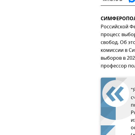
СИМФЕРОПОЛЬ
Российской Ф
процесс выбо
свобод. Об эт
комиссии в Си
выборов в 202
профессор по
"
с
п
Р
и
о