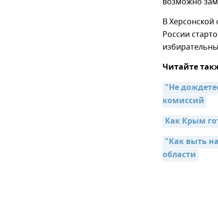
возможно заме
В Херсонской 
России старто
избирательных
Читайте так
"Не дождете
комиссий
Как Крым го
"Как выть на
области