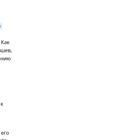
 
 Как
ышев,
ению
 к
 его