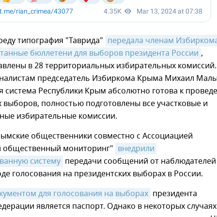
реду типография "Таврида"
передала членам Избиркома
танные бюллетени для выборов президента России
,
авлены в 28 территориальных избирательных комиссий.
рналистам председатель Избиркома Крыма Михаил Мал
я система Республики Крым абсолютно готова к провед
 выборов, полностью подготовлены все участковые и
ные избирательные комиссии.
рымские общественники совместно с Ассоциацией
й общественный мониторинг"
внедрили 
ванную систему
передачи сообщений от наблюдателей
оде голосования на президентских выборах в России.
ументом для голосования на выборах
президента
дерации является паспорт. Однако в некоторых случаях