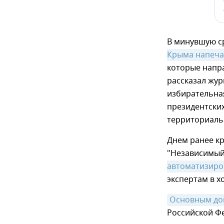
В минувшую с
Крыма напеча
которые напр
рассказал жу
избирательна
президентских
территориаль
Днем ранее к
"Независимы
автоматизиро
экспертам в х
Основным док
Российской Фе