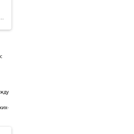
с
ежду
ких-