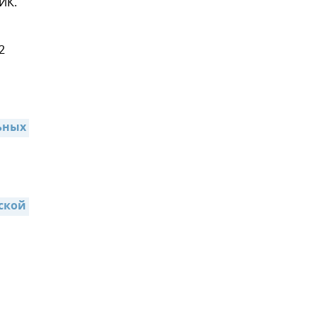
ИК.
2
ных 
ской 