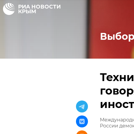
Выбор
Техни
говор
инос
Международн
России демо