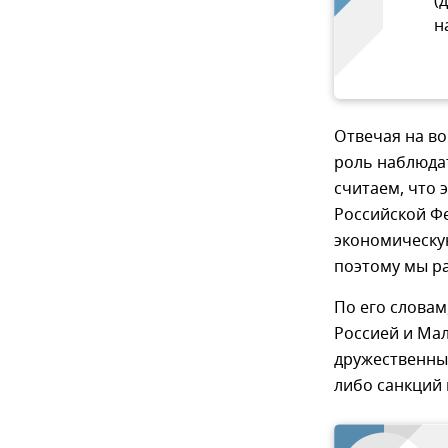
(
н
Отвечая на во
роль наблюдат
считаем, что 
Российской Ф
экономическую
поэтому мы ра
По его словам
Россией и Мал
дружественные
либо санкций 