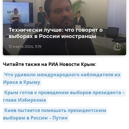
Технически лучше: что говорят о
выборах в России иностранцы
13 марта 2024, 11:19
Читайте также на РИА Новости Крым:
Что удивило международного наблюдателя из 
Ирака в Крыму
Крым готов к проведению выборов президента – 
глава Избиркома
Киев пытается помешать президентским 
выборам в России – Путин