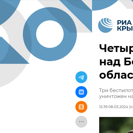
Четыр
над Б
обла
Три беспилот
уничтожен на
12:39 08.03.2024
(о