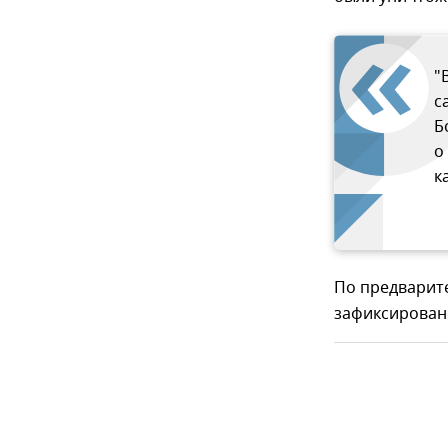
"
с
Б
о
к
По предварит
зафиксирован