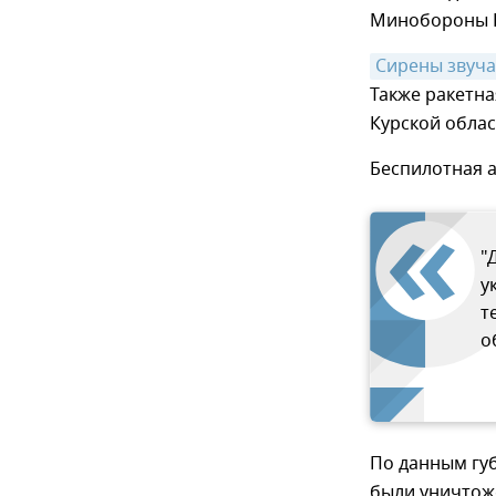
Минобороны Р
Сирены звуча
Также ракетна
Курской облас
Беспилотная а
"
у
т
о
По данным губ
были уничтож