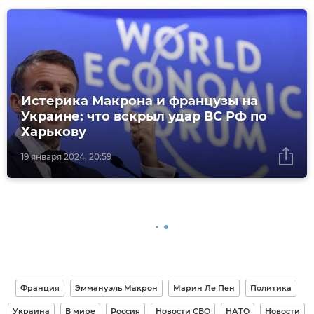
Истерика Макрона и французы на
Украине: что вскрыл удар ВС РФ по
Харькову
19 января 2024, 20:59
Франция
Эммануэль Макрон
Марин Ле Пен
Политика
Украина
В мире
Россия
Новости СВО
НАТО
Новости