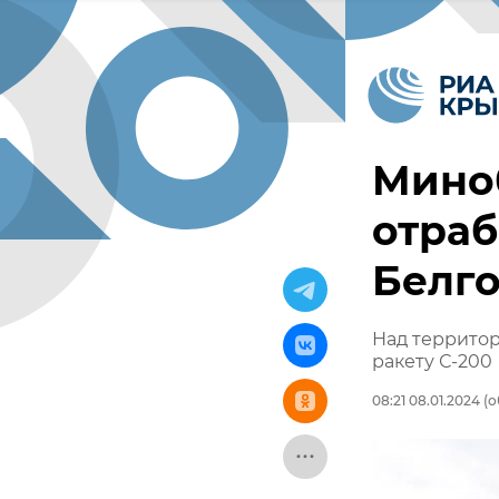
Мино
отраб
Белго
Над террито
ракету С-200
08:21 08.01.2024
(о