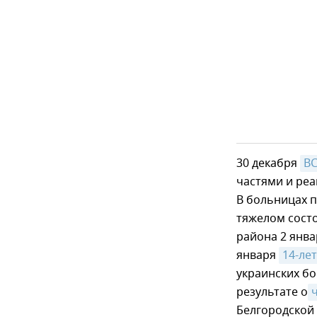
30 декабря
ВС
частями и ре
В больницах 
тяжелом состо
района 2 янв
января
14-ле
украинских бо
результате о
Белгородской