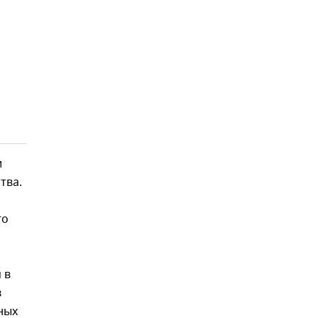
и
тва.
го
 в
в
ных