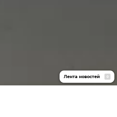
Лента новостей
0
Лента новостей
Атака ВСУ на Севастополь и длинные
21:54
осенние каникулы у школьников: главное
Атаки на суда в Черном море: в Турции
21:46