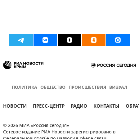
ПОЛИТИКА
ОБЩЕСТВО
ПРОИСШЕСТВИЯ
ВИЗУАЛ
НОВОСТИ
ПРЕСС-ЦЕНТР
РАДИО
КОНТАКТЫ
ОБРА
© 2026 МИА «Россия сегодня»
Сетевое издание РИА Новости зарегистрировано в
Федеральной службе по надзору в сфере связи,