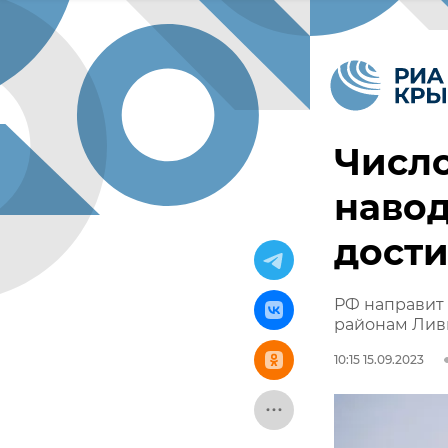
Число
навод
дости
РФ направит
районам Лив
10:15 15.09.2023