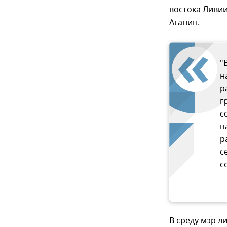
востока Ливии
Аганин.
"
н
р
г
с
п
р
с
с
В среду мэр л