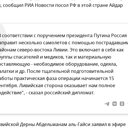
, сообщил РИА Новости посол РФ в этой стране Айдар
В соответствии с поручением президента Путина Россия
аправит несколько самолетов с помощью пострадавши
айонам северо-востока Ливии. Это включает в себя как
руппы спасателей и медиков, так и материальную
оставляющую - необходимое оборудование, одеяла,
алатки и др. После тщательной подготовительной
аботы практическая фаза операции начинается 15
ентября. Ливийская сторона оказывает нам полное
одействие", - сказал российский дипломат.
ивийской Дерны Абдельманам аль-Гайси заявил в эфире