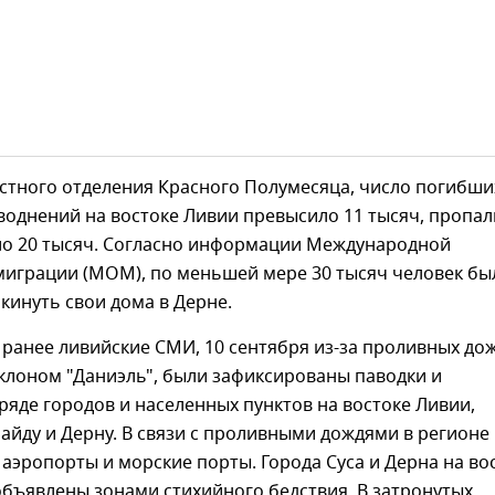
стного отделения Красного Полумесяца, число погибши
воднений на востоке Ливии превысило 11 тысяч, пропал
оло 20 тысяч. Согласно информации Международной
миграции (МОМ), по меньшей мере 30 тысяч человек бы
инуть свои дома в Дерне.
ранее ливийские СМИ, 10 сентября из-за проливных до
клоном "Даниэль", были зафиксированы паводки и
ряде городов и населенных пунктов на востоке Ливии,
айду и Дерну. В связи с проливными дождями в регионе
аэропорты и морские порты. Города Суса и Дерна на во
бъявлены зонами стихийного бедствия. В затронутых