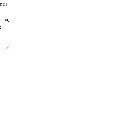
жет
сти,
х