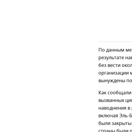
По данным ме
результате на
без вести ок
организации 
вынуждены пок
Как сообщали 
вызванных ци
наводнения в 
включая Эль-Б
были закрыты 
страны были о