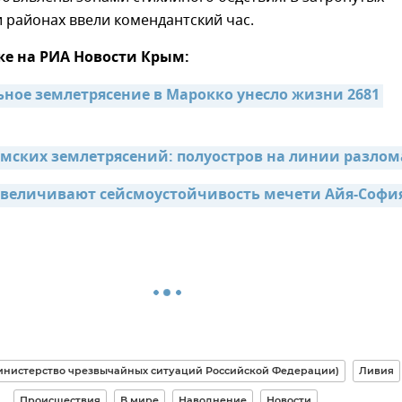
 районах ввели комендантский час.
же на РИА Новости Крым:
ное землетрясение в Марокко унесло жизни 2681 
мских землетрясений: полуостров на линии разлом
увеличивают сейсмоустойчивость мечети Айя-Софи
нистерство чрезвычайных ситуаций Российской Федерации)
Ливия
Происшествия
В мире
Наводнение
Новости