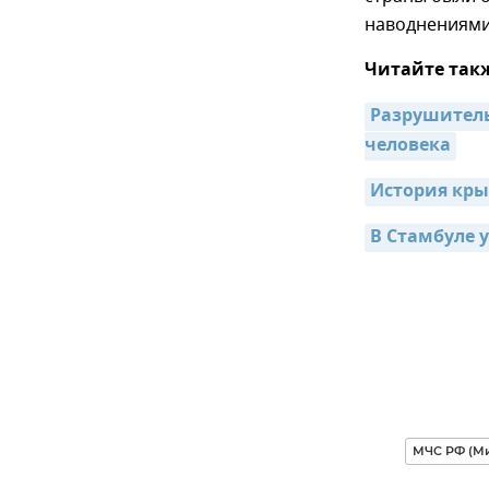
наводнениями
Читайте так
Разрушитель
человека
История кры
В Стамбуле 
МЧС РФ (Ми