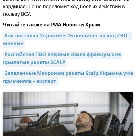
кардинально не переломит ход боевых действий в
пользу ВСУ.
Читайте также на РИА Новости Крым:
Как поставка Украине F-16 повлияет на ход СВО – 
мнение
Российская ПВО впервые сбила французские 
крылатые ракеты SCALP
Заявленные Макроном ракеты Scalp Украина уже 
применяла – эксперт