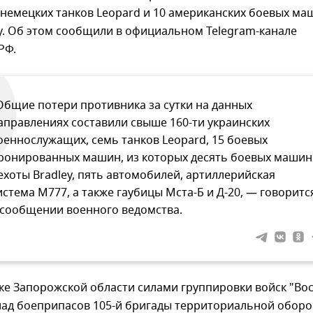
немецких танков Leopard и 10 американских боевых ма
y. Об этом сообщили в официальном Telegram-канале
РФ.
Общие потери противника за сутки на данных
аправлениях составили свыше 160-ти украинских
оеннослужащих, семь танков Leopard, 15 боевых
ронированных машин, из которых десять боевых машин
ехоты Bradley, пять автомобилей, артиллерийская
истема М777, а также гаубицы Мста-Б и Д-20, — говоритс
 сообщении военного ведомства.
е Запорожской области силами группировки войск "Вос
лад боеприпасов 105-й бригады территориальной оборо