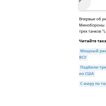
Впервые об у
Минобороны
трех танков "L
Читайте так
Мощный раке
ВСУ
Подбили три
из США
С миру по та