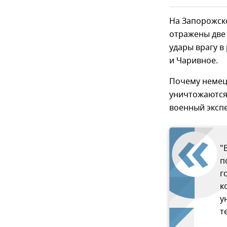
На Запорожск
отражены две 
удары врагу в
и Чаривное.
Почему немец
уничтожаются
военный экспе
"
п
г
к
у
т