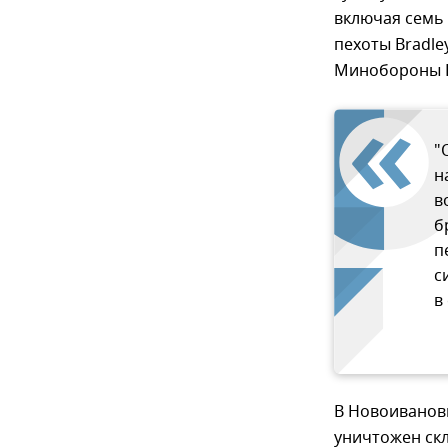
включая семь 
пехоты Bradle
Минобороны 
"
н
в
б
п
с
в
В Новоивановк
уничтожен ск