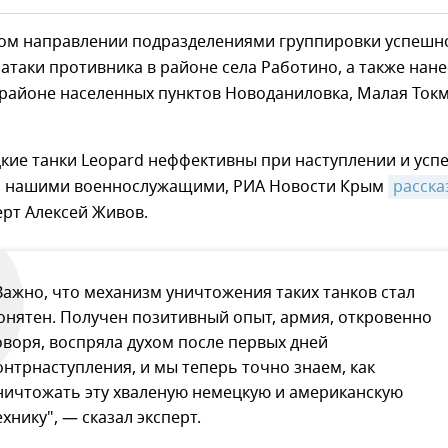
ом направлении подразделениями группировки успешн
атаки противника в районе села Работино, а также нан
 районе населенных пунктов Новоданиловка, Малая Ток
кие танки Leopard неффективны при наступлении и усп
 нашими военнослужащими, РИА Новости Крым
расска
рт Алексей Живов.
Важно, что механизм уничтожения таких танков стал
онятен. Получен позитивный опыт, армия, откровенно
оворя, воспряла духом после первых дней
онтрнаступления, и мы теперь точно знаем, как
ничтожать эту хваленую немецкую и американскую
ехнику", — сказал эксперт.