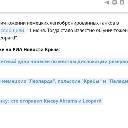
ничтожении немецких легкобронированных танков в
сообщили
11 июня. Тогда стало известно об уничтоже
eopard".
же на РИА Новости Крым:
тный удар нанесен по местам дислокации резерво
 немецких "Леопарда", польские "Крабы" и "Палади
нку: кто отправит Киеву Abrams и Leopard