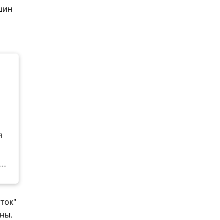
шин
я
ток"
ны.