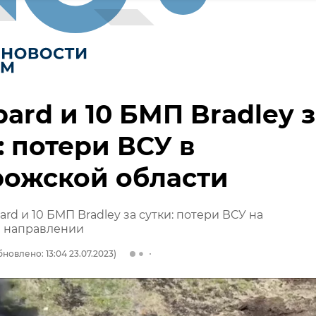
pard и 10 БМП Bradley 
: потери ВСУ в
рожской области
ard и 10 БМП Bradley за сутки: потери ВСУ на
 направлении
бновлено: 13:04 23.07.2023)