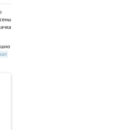
о
есены
мачка
ешно
зал