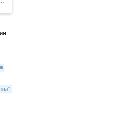
нии
в 
ны" 