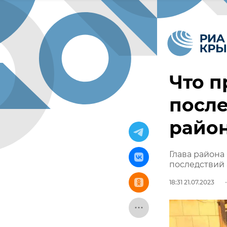
Что п
после
райо
Глава района
последствий
18:31 21.07.2023