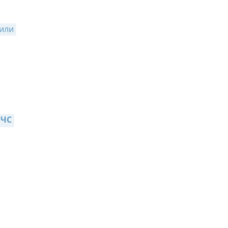
или
 ЧС