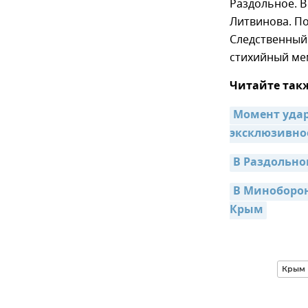
Раздольное. 
Литвинова. П
Следственный 
стихийный мем
Читайте так
Момент удар
эксклюзивно
В Раздольно
В Миноборон
Крым
Крым