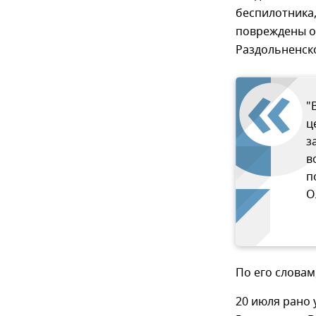
беспилотника,
повреждены о
Раздольненск
"
ц
з
в
п
О
По его словам
20 июля рано 