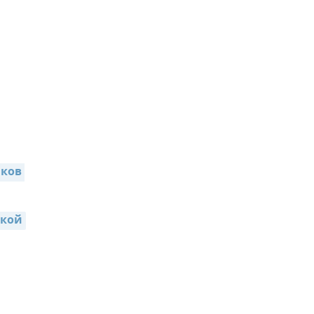
ков 
икой