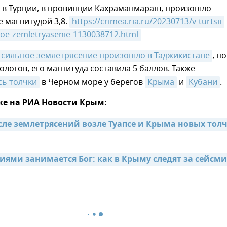
, в Турции, в провинции Кахраманмараш, произошло
 магнитудой 3,8.
https://crimea.ria.ru/20230713/v-turtsii-
voe-zemletryasenie-1130038712.html
сильное землетрясение произошло в Таджикистане
, по
логов, его магнитуда составила 5 баллов. Также
сь толчки
в Черном море у берегов
Крыма
и
Кубани
.
же на РИА Новости Крым:
сле землетрясений возле Туапсе и Крыма новых толч
иями занимается Бог: как в Крыму следят за сейсм