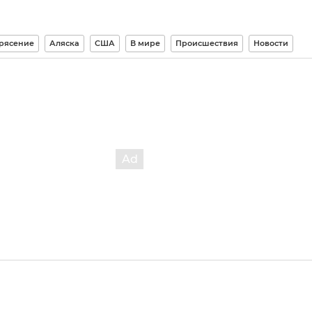
рясение
Аляска
США
В мире
Происшествия
Новости