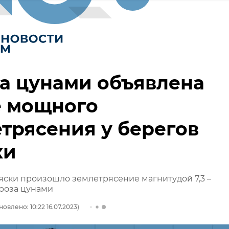
а цунами объявлена
е мощного
трясения у берегов
ки
яски произошло землетрясение магнитудой 7,3 –
роза цунами
овлено: 10:22 16.07.2023)