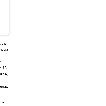
ас в
я, из
в
и 13
вре,
евых
й –