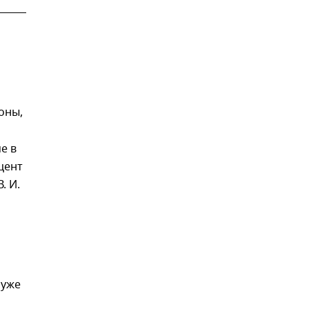
оны,
е в
цент
. И.
 уже