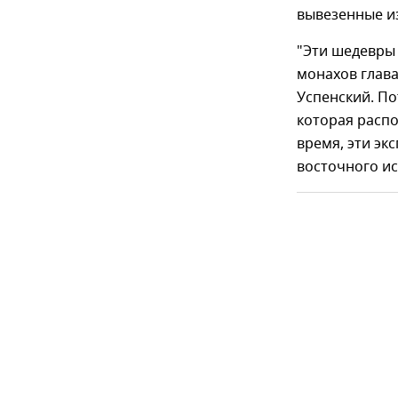
вывезенные из
"Эти шедевры 
монахов глав
Успенский. По
которая распо
время, эти эк
восточного иск