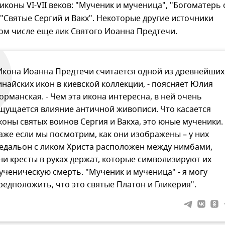
иконы VI-VII веков: "Мученик и мученица", "Богоматерь 
"Святые Сергий и Вакх". Некоторые другие источники
ом числе еще лик Святого Иоанна Предтечи.
Икона Иоанна Предтечи считается одной из древнейших
инайских икон в киевской коллекции, - поясняет Юлия
орманская. - Чем эта икона интересна, в ней очень
щущается влияние античной живописи. Что касается
коны святых воинов Сергия и Вакха, это юные мученики.
аже если мы посмотрим, как они изображены – у них
едальон с ликом Христа расположен между нимбами,
ни кресты в руках держат, которые символизируют их
ученическую смерть. "Мученик и мученица" - я могу
редположить, что это святые Платон и Гликерия".