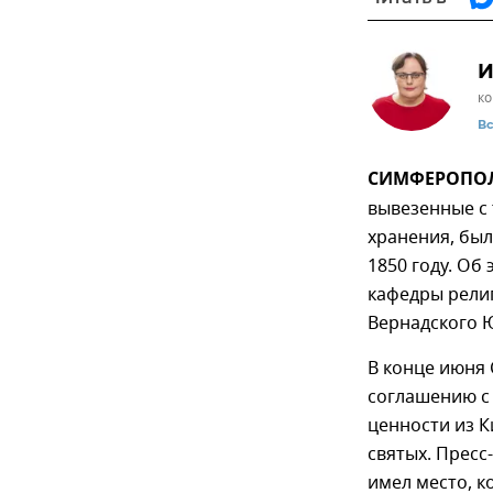
И
ко
В
СИМФЕРОПОЛЬ
вывезенные с
хранения, был
1850 году. Об
кафедры религ
Вернадского 
В конце июня
соглашению 
ценности из 
святых. Пресс
имел место, к