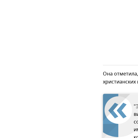
Она отметила,
христианских 
"
в
с
и
к