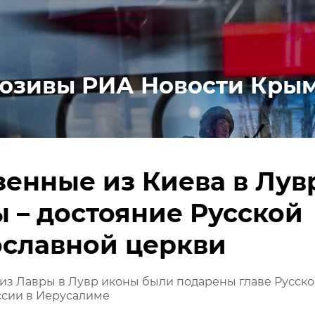
юзивы РИА Новости Кры
енные из Киева в Лув
 – достояние Русской
ославной церкви
из Лавры в Лувр иконы были подарены главе Русск
ссии в Иерусалиме