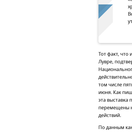
х
В
у
Тот факт, что
Лувре, подтве
Национального
действительно
том числе пят
июня. Как пиш
эта выставка 
перемещены н
действий.
По данным ка