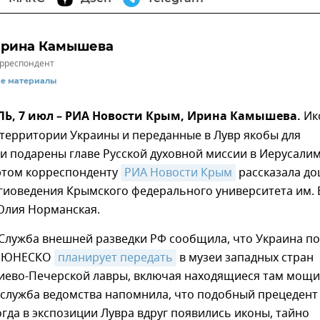
рина Камышева
рреспондент
се материалы
, 7 июл – РИА Новости Крым, Ирина Камышева.
Ик
 территории Украины и переданные в Лувр якобы для
и подарены главе Русской духовной миссии в Иерусалим
 этом корреспонденту
РИА Новости Крым
рассказала до
иоведения Крымского федерального университета им. В
Юлия Норманская.
 Служба внешней разведки РФ сообщила, что Украина по
с ЮНЕСКО
планирует передать
в музеи западных стран
Киево-Печерской лавры, включая находящиеся там мощи
-служба ведомства напомнила, что подобный прецедент
огда в экспозиции Лувра вдруг появились иконы, тайно