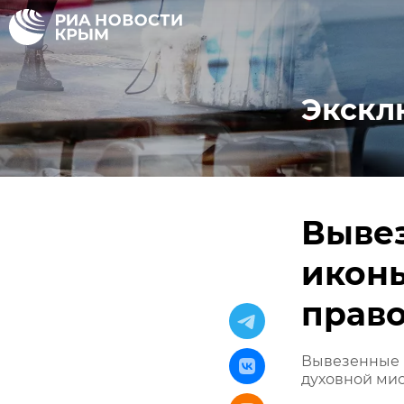
Экскл
Вывез
иконы
прав
Вывезенные 
духовной ми