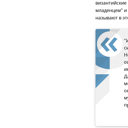
византийские 
младенцем" и 
называют в эт
"
с
Н
о
и
Д
м
о
м
п