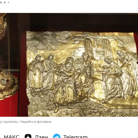
iy Vasilenko
Перейти в фотобанк
МАКС
Дзен
Telegram