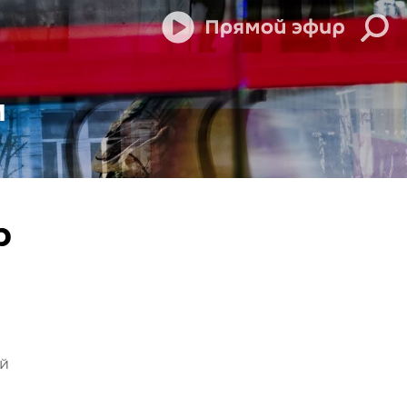
м
р
ой