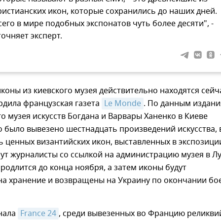
ристианских икон, которые сохранились до наших дней.
сего в мире подобных экспонатов чуть более десяти", -
точняет эксперт.
 иконы из киевского музея действительно находятся сейч
рдила французская газета
Le Monde
. По данным издани
 музея искусств Богдана и Варвары Ханенко в Киеве
 было вывезено шестнадцать произведений искусства, 
ь ценных византийских икон, выставленных в экспозици
ут журналисты со ссылкой на администрацию музея в Лу
продлится до конца ноября, а затем иконы будут
а хранение и возвращены на Украину по окончании бо
нала
France 24
, среди вывезенных во Францию реликви